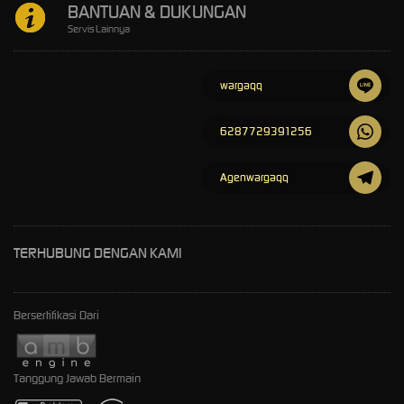
BANTUAN & DUKUNGAN
Servis Lainnya
wargaqq
6287729391256
Agenwargaqq
TERHUBUNG DENGAN KAMI
Bersertifikasi Dari
Tanggung Jawab Bermain