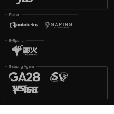
Poker
E-Sports
Sabung Ayam