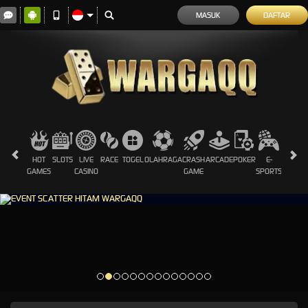
MASUK
DAFTAR
HOT
SLOTS
LIVE
RACE
TOGEL
OLAHRAGA
CRASH
ARCADE
POKER
E-
SABUN
GAMES
CASINO
GAME
SPORTS
AYAM