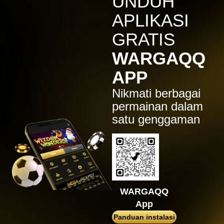
UNDUH
am****o
APLIKASI
IDR
698,960.00
Gates of Gatot Kaca 1000
GRATIS
mich****2
WARGAQQ
IDR
604,000.00
Frightening Frankie
APP
a****1
Nikmati berbagai
IDR
586,440.00
The Dog House Megaways
permainan dalam
satu genggaman
de****3
IDR
562,410.00
Starlight Princess™ 1000
am****o
IDR
505,470.00
Starlight Princess
WARGAQQ
hen****2
IDR
465,000.00
App
Gates of Pyroth
Panduan instalasi