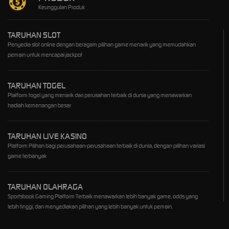
Keunggulan Produk
TARUHAN SLOT
Penyedia slot online dengan beragam pilihan game menarik yang memudahkan
pemain untuk mencapai jackpot
TARUHAN TOGEL
Platform togel yang menarik dari perusahan terbaik di dunia yang menawarkan
hadiah kemenangan besar
TARUHAN LIVE KASINO
Platform Pilihan bagi perusahaan-perusahaan terbaik di dunia, dengan pilihan variasi
game terbanyak
TARUHAN OLAHRAGA
Sportsbook Gaming Platform Terbaik menawarkan lebih banyak game, odds yang
lebih tinggi, dan menyediakan pilihan yang lebih banyak untuk pemain.