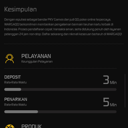
Kesimpulan
Dengan reputasi sebagai bandar PKV Games dan judi QQ poker online terpercaya,
WARGAQQ berkomitmen memberikan pengalaman bermain taruhan kartu terbaik di
Indonesia. Proses pendaftaran cepat, transaksi aman, serta didukung penuh oleh layanan
pelanggan 24 jam non-stop. Daftar sekarang dan nikmati keseruan bertaruh di WARGAQQ!
PELAYANAN
Keunggulan Pelayanan
3
DEPOSIT
Min
Rata-Rata Waktu
5
PENARIKAN
Min
Rata-Rata Waktu
PRODUK