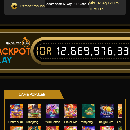
Min, 02-Agu-2025
araan Terjadwal: Server PKV Games pada 12-Agt-2026 dari 02.00.00 sampai 12-Agt-2026 05.00
Pemberitahuan
10.50.15
IDR
12,669,976,9
ACKPOT
LAY
GAME POPULER
Gates of Olympus Super Scatter
Mahjong Wins 3 – Black Scatter
Wild Beans
Poker Win
Mahjong Ways 2
Tokyo Drift Nitro