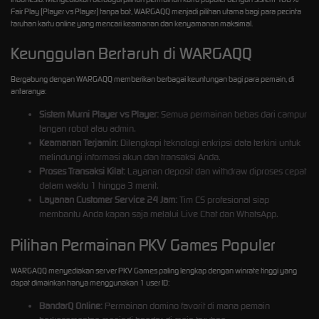
Fair Play (Player vs Player) tanpa bot, WARGAQQ menjadi pilihan utama bagi para pecinta
taruhan kartu online yang mencari keamanan dan kenyamanan maksimal.
Keunggulan Bertaruh di WARGAQQ
Bergabung dengan WARGAQQ memberikan berbagai keuntungan bagi para pemain, di
antaranya:
Sistem Murni Player vs Player:
Semua permainan bebas dari campur
tangan robot atau admin.
Keamanan Terjamin:
Dilengkapi teknologi enkripsi data terkini untuk
melindungi informasi akun dan transaksi Anda.
Proses Transaksi Kilat:
Layanan deposit dan withdraw diproses cepat
dalam waktu 1 hingga 3 menit.
Layanan Customer Service 24 Jam:
Tim CS profesional siap
membantu Anda kapan saja melalui Live Chat dan WhatsApp.
Pilihan Permainan PKV Games Populer
WARGAQQ menyediakan server PKV Games paling lengkap dengan winrate tinggi yang
dapat dimainkan hanya menggunakan 1 user ID:
BandarQ Online:
Permainan domino favorit di mana pemain