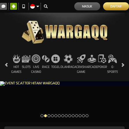
MASUK
DAFTAR
HOT
SLOTS
LIVE
RACE
TOGEL
OLAHRAGA
CRASH
ARCADE
POKER
E-
SABUN
GAMES
CASINO
GAME
SPORTS
AYAM