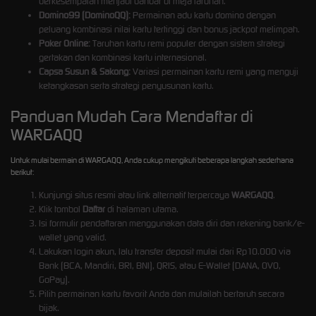
berkesempatan menjadi bandar di meja taruhan.
Domino99 (DominoQQ):
Permainan adu kartu domino dengan
peluang kombinasi nilai kartu tertinggi dan bonus jackpot melimpah.
Poker Online:
Taruhan kartu remi populer dengan sistem strategi
gertakan dan kombinasi kartu internasional.
Capsa Susun & Sakong:
Variasi permainan kartu remi yang menguji
ketangkasan serta strategi penyusunan kartu.
Panduan Mudah Cara Mendaftar di
WARGAQQ
Untuk mulai bermain di WARGAQQ, Anda cukup mengikuti beberapa langkah sederhana
berikut:
Kunjungi situs resmi atau link alternatif terpercaya
WARGAQQ
.
Klik tombol
Daftar
di halaman utama.
Isi formulir pendaftaran menggunakan data diri dan rekening bank/e-
wallet yang valid.
Lakukan login akun, lalu transfer deposit mulai dari Rp10.000 via
Bank (BCA, Mandiri, BRI, BNI), QRIS, atau E-Wallet (DANA, OVO,
GoPay).
Pilih permainan kartu favorit Anda dan mulailah bertaruh secara
bijak.