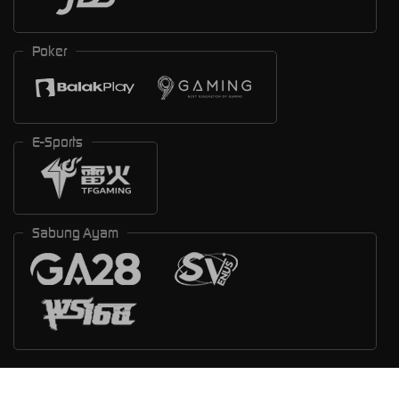
Poker
E-Sports
Sabung Ayam