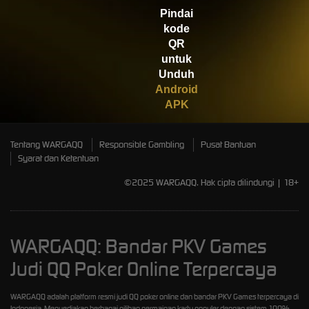
Pindai
kode
QR
untuk
Unduh
Android
APK
Tentang WARGAQQ
Responsible Gambling
Pusat Bantuan
Syarat dan Ketentuan
©2025 WARGAQQ. Hak cipta dilindungi | 18+
WARGAQQ: Bandar PKV Games
Judi QQ Poker Online Terpercaya
WARGAQQ adalah platform resmi judi QQ poker online dan bandar PKV Games terpercaya di
Indonesia. Menyediakan berbagai pilihan permainan kartu populer dengan sistem 100%