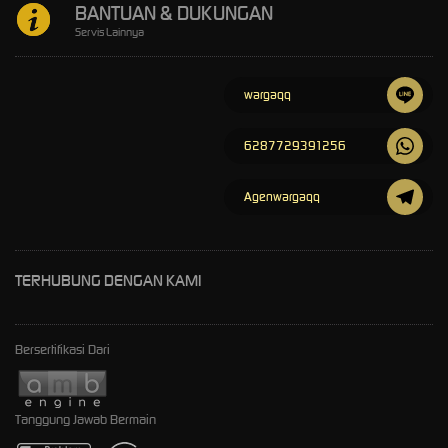
BANTUAN & DUKUNGAN
Servis Lainnya
wargaqq
6287729391256
Agenwargaqq
TERHUBUNG DENGAN KAMI
Bersertifikasi Dari
Tanggung Jawab Bermain