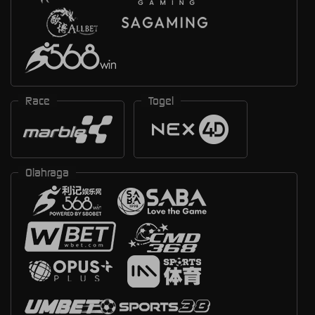
Race
Togel
Olahraga