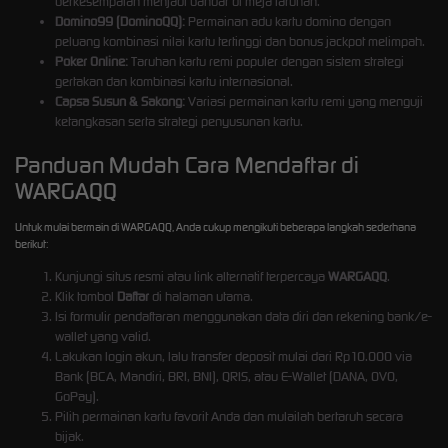
berkesempatan menjadi bandar di meja taruhan.
Domino99 (DominoQQ):
Permainan adu kartu domino dengan
peluang kombinasi nilai kartu tertinggi dan bonus jackpot melimpah.
Poker Online:
Taruhan kartu remi populer dengan sistem strategi
gertakan dan kombinasi kartu internasional.
Capsa Susun & Sakong:
Variasi permainan kartu remi yang menguji
ketangkasan serta strategi penyusunan kartu.
Panduan Mudah Cara Mendaftar di
WARGAQQ
Untuk mulai bermain di WARGAQQ, Anda cukup mengikuti beberapa langkah sederhana
berikut:
Kunjungi situs resmi atau link alternatif terpercaya
WARGAQQ
.
Klik tombol
Daftar
di halaman utama.
Isi formulir pendaftaran menggunakan data diri dan rekening bank/e-
wallet yang valid.
Lakukan login akun, lalu transfer deposit mulai dari Rp10.000 via
Bank (BCA, Mandiri, BRI, BNI), QRIS, atau E-Wallet (DANA, OVO,
GoPay).
Pilih permainan kartu favorit Anda dan mulailah bertaruh secara
bijak.