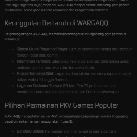
Fair Play (Player vs Player) tanpa bot, WARGAQQ menjadi pilihan utama bagi para pecinta
taruhan kartu online yang mencari keamanan dan kenyamanan maksimal.
Keunggulan Bertaruh di WARGAQQ
Bergabung dengan WARGAQQ memberikan berbagai keuntungan bagi para pemain, di
antaranya:
Sistem Murni Player vs Player:
Semua permainan bebas dari campur
tangan robot atau admin.
Keamanan Terjamin:
Dilengkapi teknologi enkripsi data terkini untuk
melindungi informasi akun dan transaksi Anda.
Proses Transaksi Kilat:
Layanan deposit dan withdraw diproses cepat
dalam waktu 1 hingga 3 menit.
Layanan Customer Service 24 Jam:
Tim CS profesional siap
membantu Anda kapan saja melalui Live Chat dan WhatsApp.
Pilihan Permainan PKV Games Populer
WARGAQQ menyediakan server PKV Games paling lengkap dengan winrate tinggi yang
dapat dimainkan hanya menggunakan 1 user ID:
BandarQ Online:
Permainan domino favorit di mana pemain