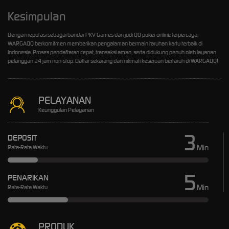
Kesimpulan
Dengan reputasi sebagai bandar PKV Games dan judi QQ poker online terpercaya,
WARGAQQ berkomitmen memberikan pengalaman bermain taruhan kartu terbaik di
Indonesia. Proses pendaftaran cepat, transaksi aman, serta didukung penuh oleh layanan
pelanggan 24 jam non-stop. Daftar sekarang dan nikmati keseruan bertaruh di WARGAQQ!
PELAYANAN
Keunggulan Pelayanan
3
DEPOSIT
Min
Rata-Rata Waktu
5
PENARIKAN
Min
Rata-Rata Waktu
PRODUK