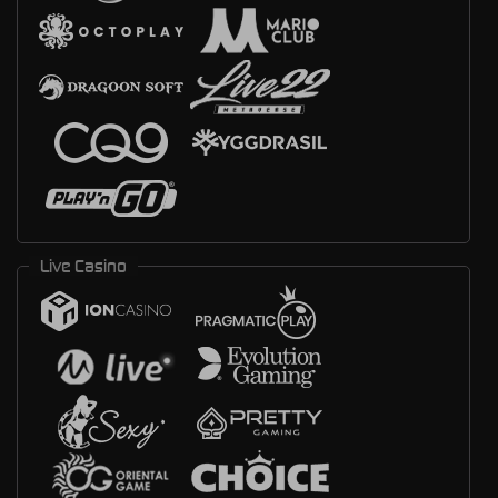
Live Casino