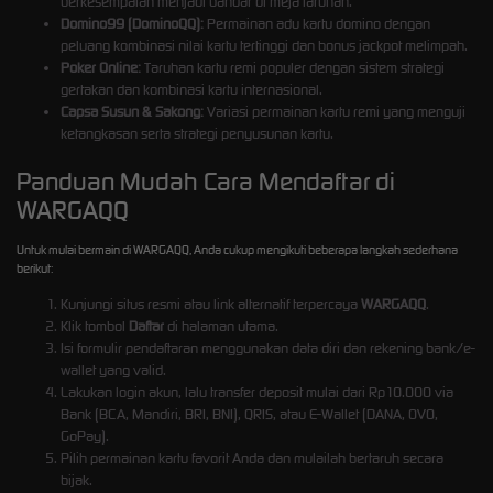
berkesempatan menjadi bandar di meja taruhan.
Domino99 (DominoQQ):
Permainan adu kartu domino dengan
peluang kombinasi nilai kartu tertinggi dan bonus jackpot melimpah.
Poker Online:
Taruhan kartu remi populer dengan sistem strategi
gertakan dan kombinasi kartu internasional.
Capsa Susun & Sakong:
Variasi permainan kartu remi yang menguji
ketangkasan serta strategi penyusunan kartu.
Panduan Mudah Cara Mendaftar di
WARGAQQ
Untuk mulai bermain di WARGAQQ, Anda cukup mengikuti beberapa langkah sederhana
berikut:
Kunjungi situs resmi atau link alternatif terpercaya
WARGAQQ
.
Klik tombol
Daftar
di halaman utama.
Isi formulir pendaftaran menggunakan data diri dan rekening bank/e-
wallet yang valid.
Lakukan login akun, lalu transfer deposit mulai dari Rp10.000 via
Bank (BCA, Mandiri, BRI, BNI), QRIS, atau E-Wallet (DANA, OVO,
GoPay).
Pilih permainan kartu favorit Anda dan mulailah bertaruh secara
bijak.