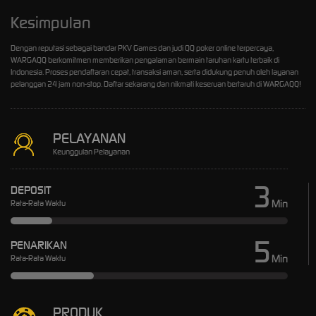
Kesimpulan
Dengan reputasi sebagai bandar PKV Games dan judi QQ poker online terpercaya,
WARGAQQ berkomitmen memberikan pengalaman bermain taruhan kartu terbaik di
Indonesia. Proses pendaftaran cepat, transaksi aman, serta didukung penuh oleh layanan
pelanggan 24 jam non-stop. Daftar sekarang dan nikmati keseruan bertaruh di WARGAQQ!
PELAYANAN
Keunggulan Pelayanan
3
DEPOSIT
Min
Rata-Rata Waktu
5
PENARIKAN
Min
Rata-Rata Waktu
PRODUK