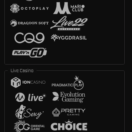
Live Casino