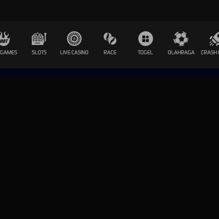
 GAMES
SLOTS
LIVE CASINO
RACE
TOGEL
OLAHRAGA
CRASH