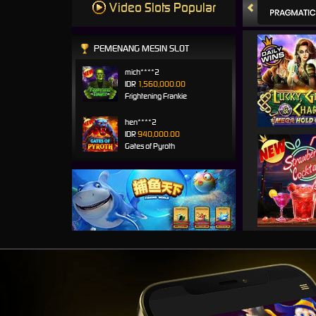
Video Slots Popular
PEMENANG MESIN SLOT
mich****2
IDR
1,560,000.00
Frightening Frankie
hen****2
IDR
940,000.00
Gates of Pyroth
mich****2
IDR
932,000.00
Frightening Frankie
am****o
IDR
741,000.00
Starlight Princess™ 1000
am****o
IDR
698,960.00
Gates of Gatot Kaca 1000