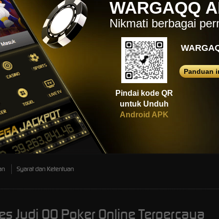
WARGAQQ A
Nikmati berbagai pe
WARGAQ
Panduan i
Pindai kode QR
untuk Unduh
Android APK
an
Syarat dan Ketentuan
 Judi QQ Poker Online Terpercaya