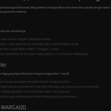
 terpercaya di Indonesia. Menyediakan berbagai pilihan permainan kartu populer dengan sistem 
n kenyamanan maksimal.
pemain, di antaranya:
ari campur tangan robot atau admin.
terkini untuk melindungi informasi akun dan transaksi Anda.
proses cepat dalam waktu 1 hingga 3 menit.
siap membantu Anda kapan saja melalui Live Chat dan WhatsApp.
ler
tinggi yang dapat dimainkan hanya menggunakan 1 user ID:
ain berkesempatan menjadi bandar di meja taruhan.
gan peluang kombinasi nilai kartu tertinggi dan bonus jackpot melimpah.
strategi gertakan dan kombinasi kartu internasional.
ang menguji ketangkasan serta strategi penyusunan kartu.
di WARGAQQ