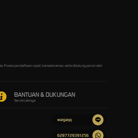
. Proses pendaftaran cepat, transaksi aman, serta didukung penuh oleh
BANTUAN & DUKUNGAN
Servis Lainnya
wargaqq
6287729391256