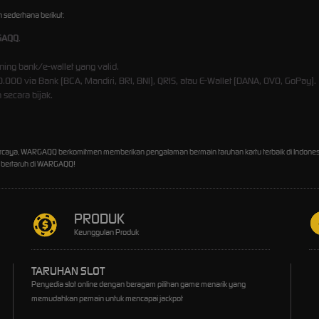
 sederhana berikut:
GAQQ
.
ening bank/e-wallet yang valid.
10.000 via Bank (BCA, Mandiri, BRI, BNI), QRIS, atau E-Wallet (DANA, OVO, GoPay).
 secara bijak.
ercaya, WARGAQQ berkomitmen memberikan pengalaman bermain taruhan kartu terbaik di Indonesia
n bertaruh di WARGAQQ!
PRODUK
Keunggulan Produk
TARUHAN SLOT
Penyedia slot online dengan beragam pilihan game menarik yang
memudahkan pemain untuk mencapai jackpot