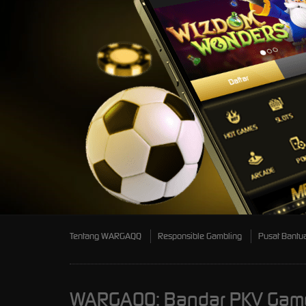
mich****2
IDR
604,000.00
Frightening Frankie
a****1
IDR
586,440.00
The Dog House Megaways
de****3
IDR
562,410.00
Starlight Princess™ 1000
am****o
IDR
505,470.00
Starlight Princess
hen****2
IDR
465,000.00
Gates of Pyroth
Tentang WARGAQQ
Responsible Gambling
Pusat Bantu
WARGAQQ: Bandar PKV Games