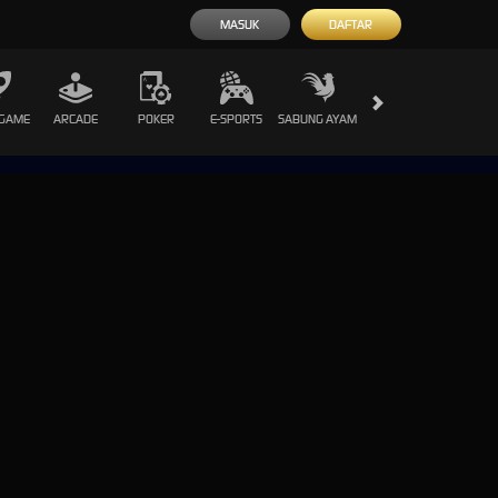
MASUK
DAFTAR
 GAME
ARCADE
POKER
E-SPORTS
SABUNG AYAM
PROMOSI