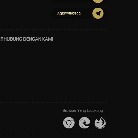
Agenwargaqq
ERHUBUNG DENGAN KAMI
Browser Yang Didukung