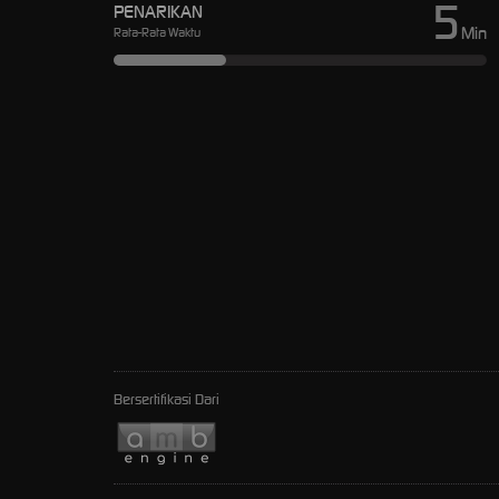
5
PENARIKAN
Min
Rata-Rata Waktu
Bersertifikasi Dari