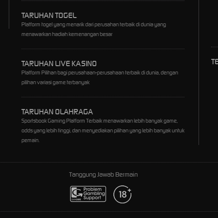
TARUHAN TOGEL
Platform togel yang menarik dari perusahan terbaik di dunia yang
menawarkan hadiah kemenangan besar
T
TARUHAN LIVE KASINO
Platform Pilihan bagi perusahaan-perusahaan terbaik di dunia, dengan
pilihan variasi game terbanyak
TARUHAN OLAHRAGA
Sportsbook Gaming Platform Terbaik menawarkan lebih banyak game,
odds yang lebih tinggi, dan menyediakan pilihan yang lebih banyak untuk
pemain.
Tanggung Jawab Bermain