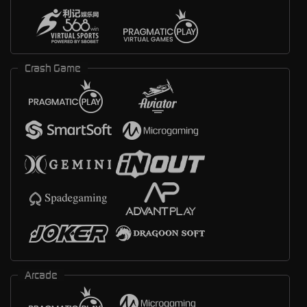
Crash Game
Arcade