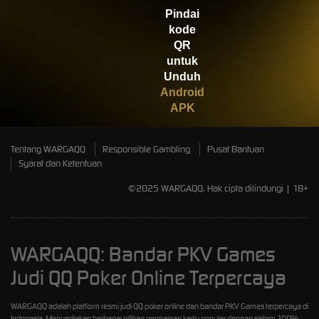
Pindai
kode
QR
untuk
Unduh
Android
APK
Tentang WARGAQQ
Responsible Gambling
Pusat Bantuan
Syarat dan Ketentuan
©2025 WARGAQQ. Hak cipta dilindungi | 18+
WARGAQQ: Bandar PKV Games
Judi QQ Poker Online Terpercaya
WARGAQQ adalah platform resmi judi QQ poker online dan bandar PKV Games terpercaya di
Indonesia. Menyediakan berbagai pilihan permainan kartu populer dengan sistem 100%