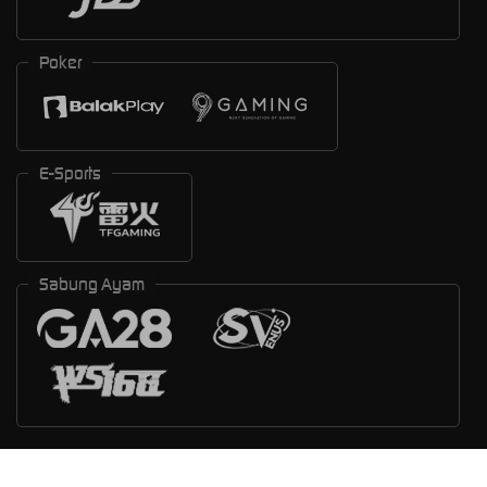
Poker
E-Sports
Sabung Ayam