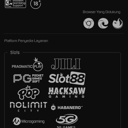
Browser Yang Didukung
Platform Penyedia Layanan
Slots