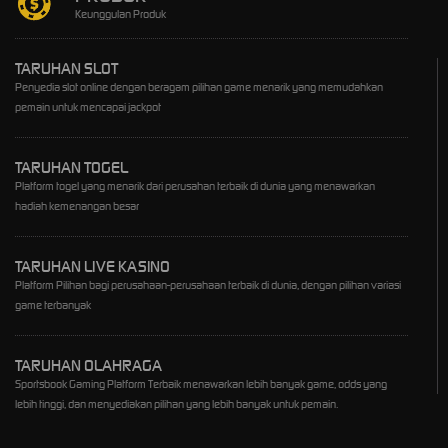
Keunggulan Produk
TARUHAN SLOT
Penyedia slot online dengan beragam pilihan game menarik yang memudahkan
pemain untuk mencapai jackpot
TARUHAN TOGEL
Platform togel yang menarik dari perusahan terbaik di dunia yang menawarkan
hadiah kemenangan besar
TARUHAN LIVE KASINO
Platform Pilihan bagi perusahaan-perusahaan terbaik di dunia, dengan pilihan variasi
game terbanyak
TARUHAN OLAHRAGA
Sportsbook Gaming Platform Terbaik menawarkan lebih banyak game, odds yang
lebih tinggi, dan menyediakan pilihan yang lebih banyak untuk pemain.