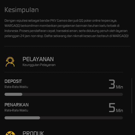
Kesimpulan
Dengan reputasi sebagai bandar PKV Games dan judi QQ poker online terpercaya,
WARGAQQ berkomitmen memberikan pengalaman bermain taruhan kartu terbaik di
Indonesia. Proses pendaftaran cepat, transaksi aman, serta didukung penuh oleh layanan
pelanggan 24 jam non-stop. Daftar sekarang dan nikmati keseruan bertaruh di WARGAQQ!
PELAYANAN
Keunggulan Pelayanan
3
DEPOSIT
Min
Rata-Rata Waktu
5
PENARIKAN
Min
Rata-Rata Waktu
PRODUK