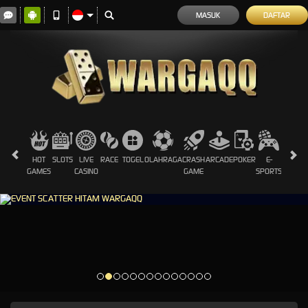
MASUK
DAFTAR
HOT
SLOTS
LIVE
RACE
TOGEL
OLAHRAGA
CRASH
ARCADE
POKER
E-
SABUN
GAMES
CASINO
GAME
SPORTS
AYAM