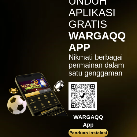
UNDUH
am****o
APLIKASI
IDR
698,960.00
Gates of Gatot Kaca 1000
GRATIS
mich****2
WARGAQQ
IDR
604,000.00
Frightening Frankie
APP
a****1
Nikmati berbagai
IDR
586,440.00
The Dog House Megaways
permainan dalam
satu genggaman
de****3
IDR
562,410.00
Starlight Princess™ 1000
am****o
IDR
505,470.00
Starlight Princess
WARGAQQ
hen****2
IDR
465,000.00
App
Gates of Pyroth
Panduan instalasi