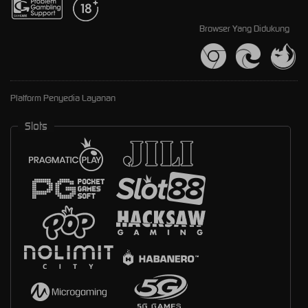
Browser Yang Didukung
Platform Penyedia Layanan
Slots