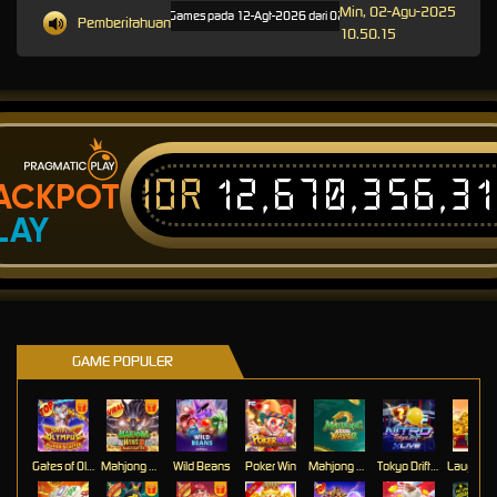
Min, 02-Agu-2025
araan Terjadwal: Server PKV Games pada 12-Agt-2026 dari 02.00.00 sampai 12-Agt-2026 05.00
Pemberitahuan
10.50.15
IDR
12,670,363,3
ACKPOT
LAY
GAME POPULER
Gates of Olympus Super Scatter
Mahjong Wins 3 – Black Scatter
Wild Beans
Poker Win
Mahjong Ways 2
Tokyo Drift Nitro