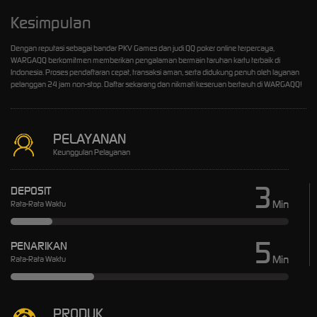
Kesimpulan
Dengan reputasi sebagai bandar PKV Games dan judi QQ poker online terpercaya,
WARGAQQ berkomitmen memberikan pengalaman bermain taruhan kartu terbaik di
Indonesia. Proses pendaftaran cepat, transaksi aman, serta didukung penuh oleh layanan
pelanggan 24 jam non-stop. Daftar sekarang dan nikmati keseruan bertaruh di WARGAQQ!
PELAYANAN
Keunggulan Pelayanan
3
DEPOSIT
Min
Rata-Rata Waktu
5
PENARIKAN
Min
Rata-Rata Waktu
PRODUK