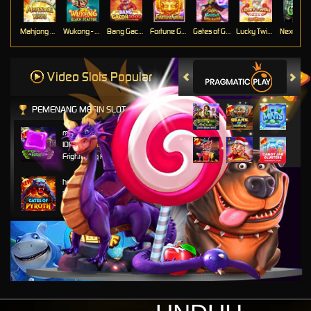
Mahjong Ways
Wukong - Black Scatter
Bang Gacor 1000
Fortune Gems
Gates of Gatot Kaca Super Scatter
Lucky Twins Nexus
Video Slots Popular
PEMENANG MESIN SLOT
mich****2
IDR
1,560,000.00
Frightening Frankie
hen****2
IDR
940,000.00
Gates of Pyroth
mich****2
IDR
932,000.00
Frightening Frankie
am****o
IDR
741,000.00
Starlight Princess™ 1000