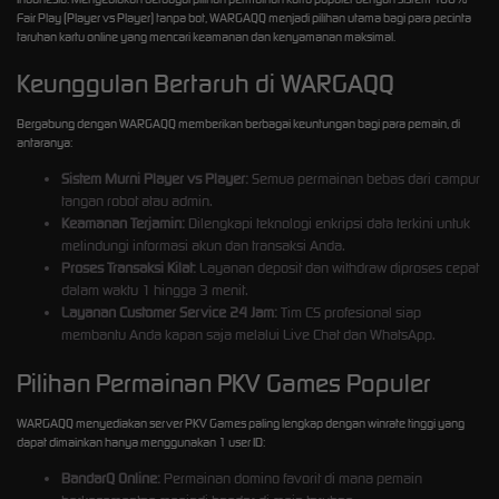
Fair Play (Player vs Player) tanpa bot, WARGAQQ menjadi pilihan utama bagi para pecinta
taruhan kartu online yang mencari keamanan dan kenyamanan maksimal.
Keunggulan Bertaruh di WARGAQQ
Bergabung dengan WARGAQQ memberikan berbagai keuntungan bagi para pemain, di
antaranya:
Sistem Murni Player vs Player:
Semua permainan bebas dari campur
tangan robot atau admin.
Keamanan Terjamin:
Dilengkapi teknologi enkripsi data terkini untuk
melindungi informasi akun dan transaksi Anda.
Proses Transaksi Kilat:
Layanan deposit dan withdraw diproses cepat
dalam waktu 1 hingga 3 menit.
Layanan Customer Service 24 Jam:
Tim CS profesional siap
membantu Anda kapan saja melalui Live Chat dan WhatsApp.
Pilihan Permainan PKV Games Populer
WARGAQQ menyediakan server PKV Games paling lengkap dengan winrate tinggi yang
dapat dimainkan hanya menggunakan 1 user ID:
BandarQ Online:
Permainan domino favorit di mana pemain