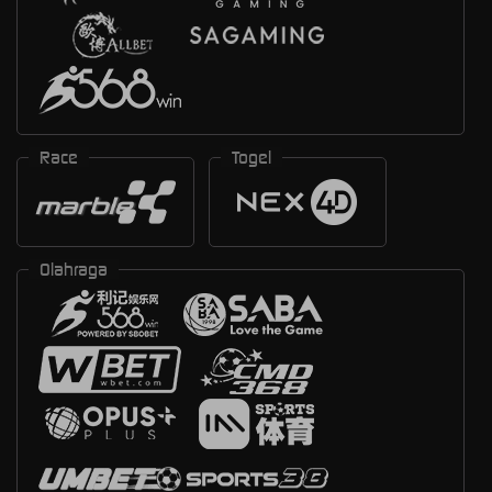
Race
Togel
Olahraga