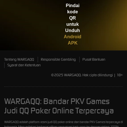
Pindai
kode
QR
untuk
Unduh
Android
APK
Tentang WARGAQQ
Responsible Gambling
Pusat Bantuan
Syarat dan Ketentuan
©2025 WARGAQQ. Hak cipta dilindungi | 18+
WARGAQQ: Bandar PKV Games
Judi QQ Poker Online Terpercaya
WARGAQQ adalah platform resmi judi QQ poker online dan bandar PKV Games terpercaya di
Indonesia. Menyediakan berbagai pilihan permainan kartu populer dengan sistem 100%