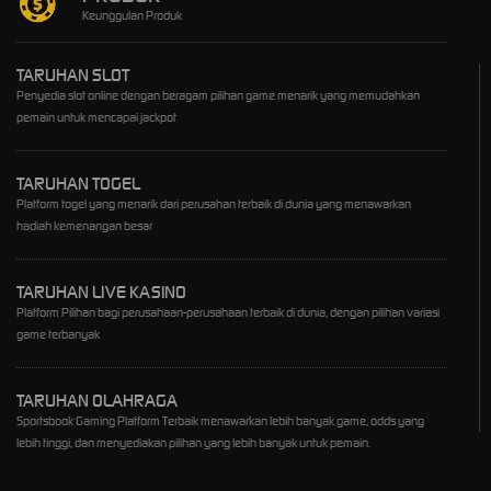
Keunggulan Produk
TARUHAN SLOT
Penyedia slot online dengan beragam pilihan game menarik yang memudahkan
pemain untuk mencapai jackpot
TARUHAN TOGEL
Platform togel yang menarik dari perusahan terbaik di dunia yang menawarkan
hadiah kemenangan besar
TARUHAN LIVE KASINO
Platform Pilihan bagi perusahaan-perusahaan terbaik di dunia, dengan pilihan variasi
game terbanyak
TARUHAN OLAHRAGA
Sportsbook Gaming Platform Terbaik menawarkan lebih banyak game, odds yang
lebih tinggi, dan menyediakan pilihan yang lebih banyak untuk pemain.