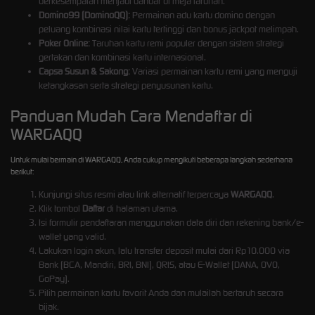
berkesempatan menjadi bandar di meja taruhan.
Domino99 (DominoQQ):
Permainan adu kartu domino dengan
peluang kombinasi nilai kartu tertinggi dan bonus jackpot melimpah.
Poker Online:
Taruhan kartu remi populer dengan sistem strategi
gertakan dan kombinasi kartu internasional.
Capsa Susun & Sakong:
Variasi permainan kartu remi yang menguji
ketangkasan serta strategi penyusunan kartu.
Panduan Mudah Cara Mendaftar di
WARGAQQ
Untuk mulai bermain di WARGAQQ, Anda cukup mengikuti beberapa langkah sederhana
berikut:
Kunjungi situs resmi atau link alternatif terpercaya
WARGAQQ
.
Klik tombol
Daftar
di halaman utama.
Isi formulir pendaftaran menggunakan data diri dan rekening bank/e-
wallet yang valid.
Lakukan login akun, lalu transfer deposit mulai dari Rp10.000 via
Bank (BCA, Mandiri, BRI, BNI), QRIS, atau E-Wallet (DANA, OVO,
GoPay).
Pilih permainan kartu favorit Anda dan mulailah bertaruh secara
bijak.