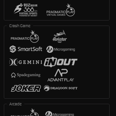
Crash Game
Arcade