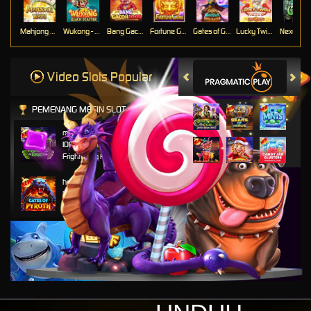
Mahjong Ways
Wukong - Black Scatter
Bang Gacor 1000
Fortune Gems
Gates of Gatot Kaca Super Scatter
Lucky Twins Nexus
Video Slots Popular
PEMENANG MESIN SLOT
mich****2
IDR
1,560,000.00
Frightening Frankie
hen****2
IDR
940,000.00
Gates of Pyroth
mich****2
IDR
932,000.00
Frightening Frankie
am****o
IDR
741,000.00
Starlight Princess™ 1000