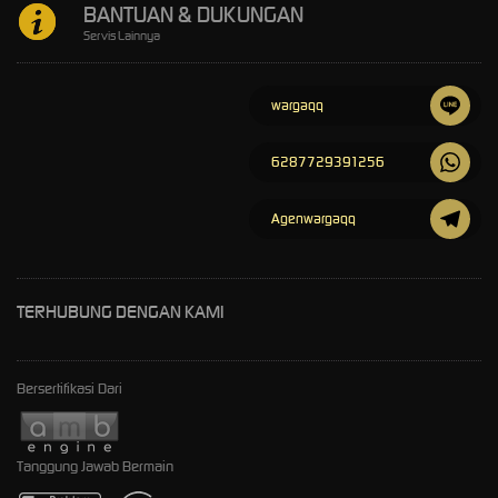
BANTUAN & DUKUNGAN
Servis Lainnya
wargaqq
6287729391256
Agenwargaqq
TERHUBUNG DENGAN KAMI
Bersertifikasi Dari
Tanggung Jawab Bermain