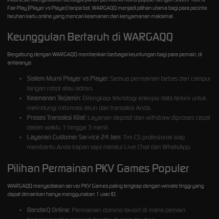
Fair Play (Player vs Player) tanpa bot, WARGAQQ menjadi pilihan utama bagi para pecinta
taruhan kartu online yang mencari keamanan dan kenyamanan maksimal.
Keunggulan Bertaruh di WARGAQQ
Bergabung dengan WARGAQQ memberikan berbagai keuntungan bagi para pemain, di
antaranya:
Sistem Murni Player vs Player:
Semua permainan bebas dari campur
tangan robot atau admin.
Keamanan Terjamin:
Dilengkapi teknologi enkripsi data terkini untuk
melindungi informasi akun dan transaksi Anda.
Proses Transaksi Kilat:
Layanan deposit dan withdraw diproses cepat
dalam waktu 1 hingga 3 menit.
Layanan Customer Service 24 Jam:
Tim CS profesional siap
membantu Anda kapan saja melalui Live Chat dan WhatsApp.
Pilihan Permainan PKV Games Populer
WARGAQQ menyediakan server PKV Games paling lengkap dengan winrate tinggi yang
dapat dimainkan hanya menggunakan 1 user ID:
BandarQ Online:
Permainan domino favorit di mana pemain