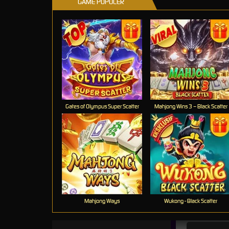
GAME POPULER
Gates of Olympus Super Scatter
Mahjong Wins 3 – Black Scatter
Mahjong Ways
Wukong - Black Scatter