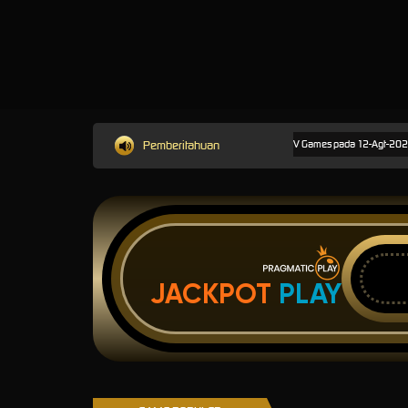
Pemeliharaan Terjadwal: Server PKV Games pada 12-Agt-2026 dari 0
Pemberitahuan
JACKPOT
PLAY