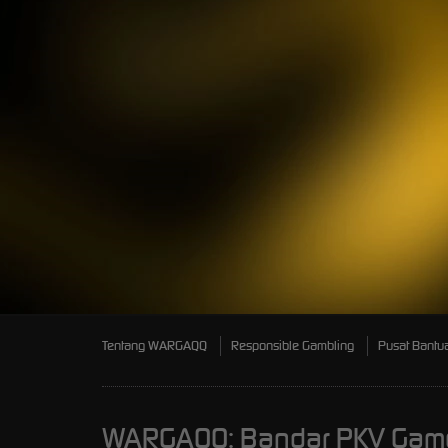
mich****2
IDR
604,000.00
Frightening Frankie
a****1
IDR
586,440.00
The Dog House Megaways
de****3
IDR
562,410.00
Starlight Princess™ 1000
am****o
IDR
505,470.00
Starlight Princess
hen****2
IDR
465,000.00
Gates of Pyroth
Tentang WARGAQQ
Responsible Gambling
Pusat Bantu
WARGAQQ: Bandar PKV Games