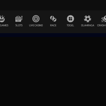
 GAMES
SLOTS
LIVE CASINO
RACE
TOGEL
OLAHRAGA
CRASH