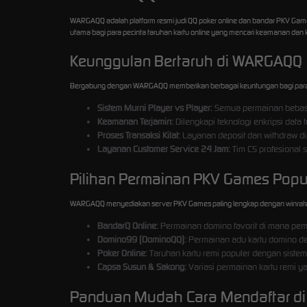
WARGAQQ adalah platform resmi judi QQ poker online dan bandar PKV Games
utama bagi para pecinta taruhan kartu online yang mencari keamanan da
Keunggulan Bertaruh di WARGAQQ
Bergabung dengan WARGAQQ memberikan berbagai keuntungan bagi para 
Sistem Murni Player vs Player:
Semua permainan bebas d
Keamanan Terjamin:
Dilengkapi teknologi enkripsi data 
Proses Transaksi Kilat:
Layanan deposit dan withdraw di
Layanan Customer Service 24 Jam:
Tim CS profesional 
Pilihan Permainan PKV Games Popu
WARGAQQ menyediakan server PKV Games paling lengkap dengan winrate 
BandarQ Online:
Permainan domino favorit di mana pem
Domino99 (DominoQQ):
Permainan adu kartu domino den
Poker Online:
Taruhan kartu remi populer dengan sistem 
Capsa Susun & Sakong:
Variasi permainan kartu remi y
Panduan Mudah Cara Mendaftar 