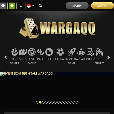
MASUK
DAFTAR
HOT
SLOTS
LIVE
RACE
TOGEL
OLAHRAGA
CRASH
ARCADE
POKER
E-
SABUN
GAMES
CASINO
GAME
SPORTS
AYAM