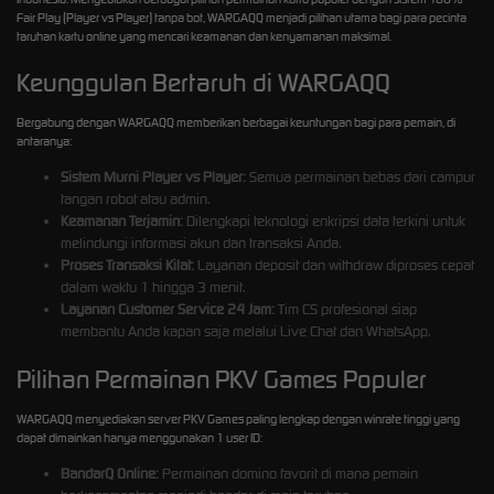
Fair Play (Player vs Player) tanpa bot, WARGAQQ menjadi pilihan utama bagi para pecinta
taruhan kartu online yang mencari keamanan dan kenyamanan maksimal.
Keunggulan Bertaruh di WARGAQQ
Bergabung dengan WARGAQQ memberikan berbagai keuntungan bagi para pemain, di
antaranya:
Sistem Murni Player vs Player:
Semua permainan bebas dari campur
tangan robot atau admin.
Keamanan Terjamin:
Dilengkapi teknologi enkripsi data terkini untuk
melindungi informasi akun dan transaksi Anda.
Proses Transaksi Kilat:
Layanan deposit dan withdraw diproses cepat
dalam waktu 1 hingga 3 menit.
Layanan Customer Service 24 Jam:
Tim CS profesional siap
membantu Anda kapan saja melalui Live Chat dan WhatsApp.
Pilihan Permainan PKV Games Populer
WARGAQQ menyediakan server PKV Games paling lengkap dengan winrate tinggi yang
dapat dimainkan hanya menggunakan 1 user ID:
BandarQ Online:
Permainan domino favorit di mana pemain