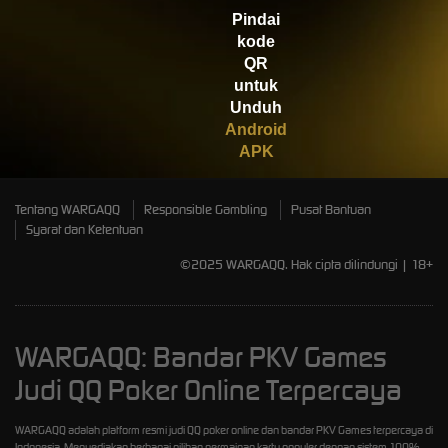
Pindai
kode
QR
untuk
Unduh
Android
APK
Tentang WARGAQQ
Responsible Gambling
Pusat Bantuan
Syarat dan Ketentuan
©2025 WARGAQQ. Hak cipta dilindungi | 18+
WARGAQQ: Bandar PKV Games
Judi QQ Poker Online Terpercaya
WARGAQQ adalah platform resmi judi QQ poker online dan bandar PKV Games terpercaya di
Indonesia. Menyediakan berbagai pilihan permainan kartu populer dengan sistem 100%