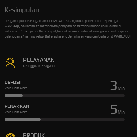
Kesimpulan
Dengan reputasi sebagai bandar PKV Games dan judi QQ poker online terpercaya,
WARGAQQ berkomitmen memberikan pengalaman bermain taruhan kartu terbaik di
Indonesia. Proses pendaftaran cepat, transaksi aman, serta didukung penuh oleh layanan
pelanggan 24 jam non-stop. Daftar sekarang dan nikmati keseruan bertaruh di WARGAQQ!
PELAYANAN
Keunggulan Pelayanan
3
DEPOSIT
Min
Rata-Rata Waktu
5
PENARIKAN
Min
Rata-Rata Waktu
PRODUK