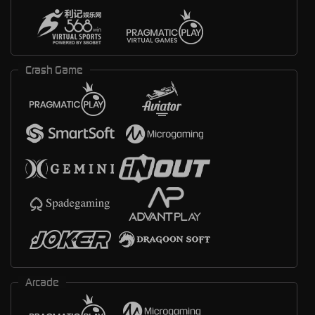
Crash Game
Arcade