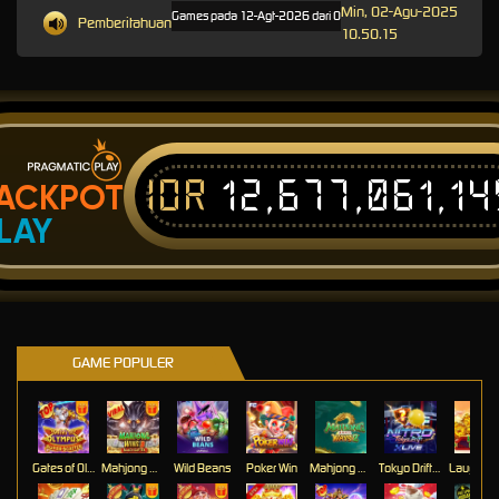
Min, 02-Agu-2025
araan Terjadwal: Server PKV Games pada 12-Agt-2026 dari 02.00.00 sampai 12-Agt-2026 05.00
Pemberitahuan
10.50.15
IDR
12,677,069,2
ACKPOT
LAY
GAME POPULER
Gates of Olympus Super Scatter
Mahjong Wins 3 – Black Scatter
Wild Beans
Poker Win
Mahjong Ways 2
Tokyo Drift Nitro