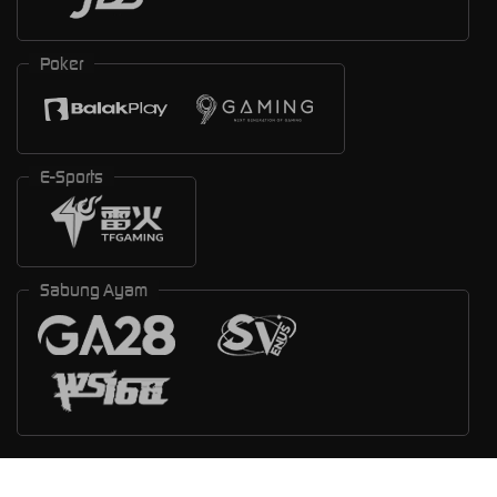
Poker
E-Sports
Sabung Ayam