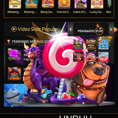
Mahjong Ways
Wukong - Black Scatter
Bang Gacor 1000
Fortune Gems
Gates of Gatot Kaca Super Scatter
Lucky Twins Nexus
Video Slots Popular
PEMENANG MESIN SLOT
mich****2
IDR
1,560,000.00
Frightening Frankie
hen****2
IDR
940,000.00
Gates of Pyroth
mich****2
IDR
932,000.00
Frightening Frankie
am****o
IDR
741,000.00
Starlight Princess™ 1000