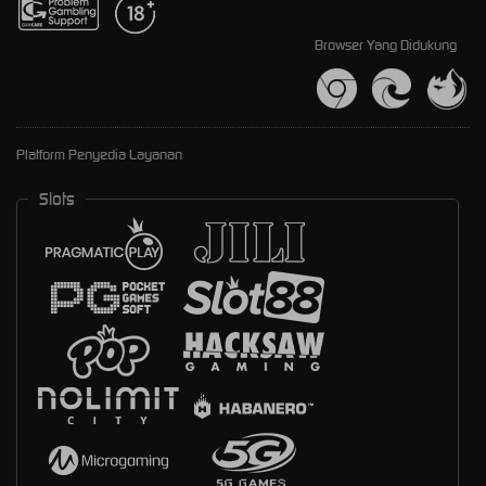
Browser Yang Didukung
Platform Penyedia Layanan
Slots