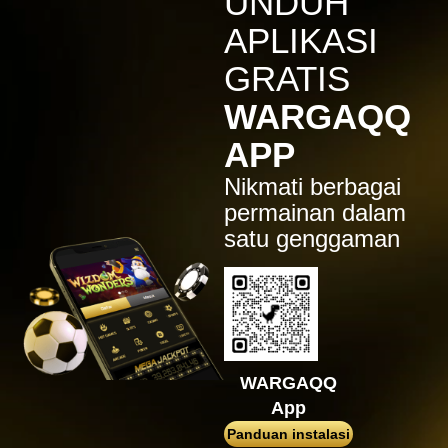
UNDUH
am****o
APLIKASI
IDR
698,960.00
Gates of Gatot Kaca 1000
GRATIS
mich****2
WARGAQQ
IDR
604,000.00
Frightening Frankie
APP
a****1
Nikmati berbagai
IDR
586,440.00
The Dog House Megaways
permainan dalam
satu genggaman
de****3
IDR
562,410.00
Starlight Princess™ 1000
am****o
IDR
505,470.00
Starlight Princess
WARGAQQ
hen****2
IDR
465,000.00
App
Gates of Pyroth
Panduan instalasi