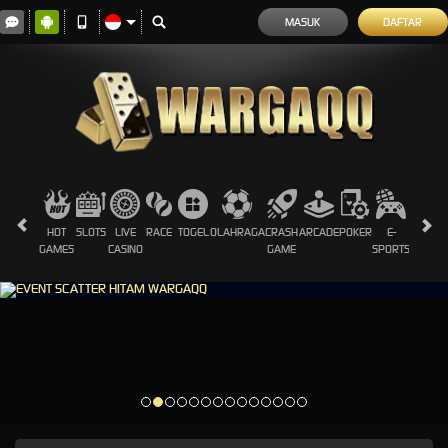
MASUK
DAFTAR
HOT
SLOTS
LIVE
RACE
TOGEL
OLAHRAGA
CRASH
ARCADE
POKER
E-
SABUN
GAMES
CASINO
GAME
SPORTS
AYAM