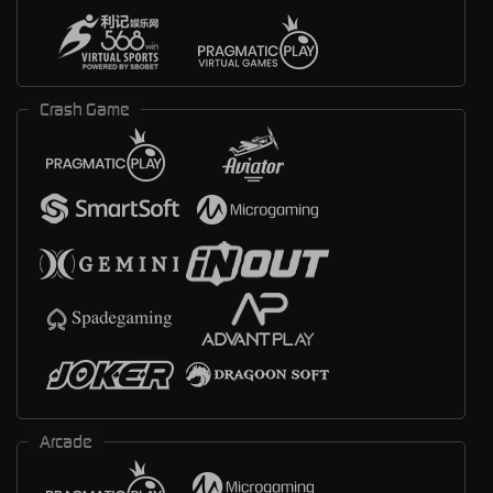
Crash Game
Arcade