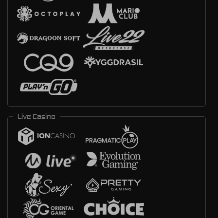
Live Casino