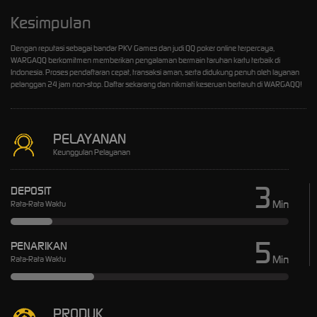
Kesimpulan
Dengan reputasi sebagai bandar PKV Games dan judi QQ poker online terpercaya,
WARGAQQ berkomitmen memberikan pengalaman bermain taruhan kartu terbaik di
Indonesia. Proses pendaftaran cepat, transaksi aman, serta didukung penuh oleh layanan
pelanggan 24 jam non-stop. Daftar sekarang dan nikmati keseruan bertaruh di WARGAQQ!
PELAYANAN
Keunggulan Pelayanan
3
DEPOSIT
Min
Rata-Rata Waktu
5
PENARIKAN
Min
Rata-Rata Waktu
PRODUK