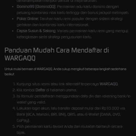
berkesempatan menjadi bandar di meja taruhan.
Domino99 (DominoQQ):
Permainan adu kartu domino dengan
peluang kombinasi nilai kartu tertinggi dan bonus jackpot melimpah.
Poker Online:
Taruhan kartu remi populer dengan sistem strategi
gertakan dan kombinasi kartu internasional.
Capsa Susun & Sakong:
Variasi permainan kartu remi yang menguji
ketangkasan serta strategi penyusunan kartu.
Panduan Mudah Cara Mendaftar di
WARGAQQ
Untuk mulai bermain di WARGAQQ, Anda cukup mengikuti beberapa langkah sederhana
berikut:
Kunjungi situs resmi atau link alternatif terpercaya
WARGAQQ
.
Klik tombol
Daftar
di halaman utama.
Isi formulir pendaftaran menggunakan data diri dan rekening bank/e-
wallet yang valid.
Lakukan login akun, lalu transfer deposit mulai dari Rp10.000 via
Bank (BCA, Mandiri, BRI, BNI), QRIS, atau E-Wallet (DANA, OVO,
GoPay).
Pilih permainan kartu favorit Anda dan mulailah bertaruh secara
bijak.