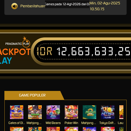
Min, 02-Agu-2025
araan Terjadwal: Server PKV Games pada 12-Agt-2026 dari 02.00.00 sampai 12-Agt-2026 05.00
Pemberitahuan
10.50.15
IDR
12,663,633,2
ACKPOT
LAY
GAME POPULER
Gates of Olympus Super Scatter
Mahjong Wins 3 – Black Scatter
Wild Beans
Poker Win
Mahjong Ways 2
Tokyo Drift Nitro