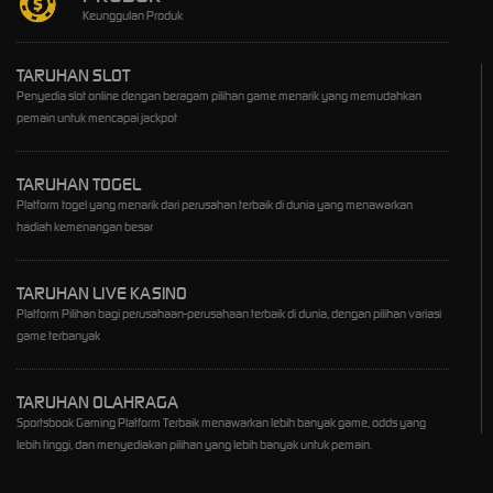
Keunggulan Produk
TARUHAN SLOT
Penyedia slot online dengan beragam pilihan game menarik yang memudahkan
pemain untuk mencapai jackpot
TARUHAN TOGEL
Platform togel yang menarik dari perusahan terbaik di dunia yang menawarkan
hadiah kemenangan besar
TARUHAN LIVE KASINO
Platform Pilihan bagi perusahaan-perusahaan terbaik di dunia, dengan pilihan variasi
game terbanyak
TARUHAN OLAHRAGA
Sportsbook Gaming Platform Terbaik menawarkan lebih banyak game, odds yang
lebih tinggi, dan menyediakan pilihan yang lebih banyak untuk pemain.