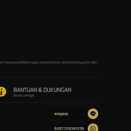
. Proses pendaftaran cepat, transaksi aman, serta didukung penuh oleh
BANTUAN & DUKUNGAN
Servis Lainnya
wargaqq
6287729391256