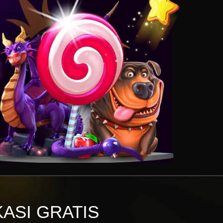
ASI GRATIS