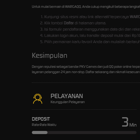
Untuk mulai bermain di WARGAQQ, Anda cukup mengikuti beberapa langkah
Kunjungi situs resmi atau link alternatif terpercaya
WAR
Klik tombol
Daftar
di halaman utama.
Isi formulir pendaftaran menggunakan data diri dan rek
Lakukan login akun, lalu transfer deposit mulai dari Rp
Pilih permainan kartu favorit Anda dan mulailah bertaruh
Kesimpulan
Dengan reputasi sebagai bandar PKV Games dan judi QQ poker online terp
layanan pelanggan 24 jam non-stop. Daftar sekarang dan nikmati keserua
PELAYANAN
Keunggulan Pelayanan
3
DEPOSIT
Min
Rata-Rata Waktu