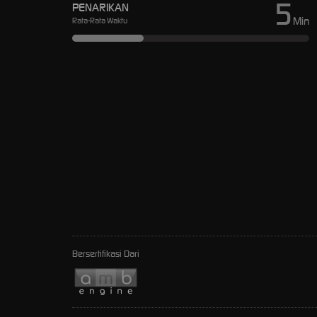
5
PENARIKAN
Min
Rata-Rata Waktu
Bersertifikasi Dari