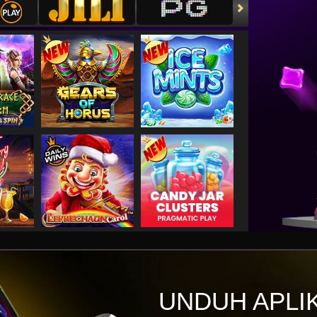
UNDUH APLIK