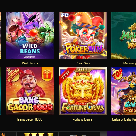
Wild Beans
Poker Win
Mahjong
Bang Gacor 1000
Fortune Gems
Gates of Gatot Ka