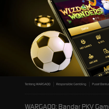
mich****2
IDR
604,000.00
Frightening Frankie
a****1
IDR
586,440.00
The Dog House Megaways
de****3
IDR
562,410.00
Starlight Princess™ 1000
am****o
IDR
505,470.00
Starlight Princess
hen****2
IDR
465,000.00
Gates of Pyroth
Tentang WARGAQQ
Responsible Gambling
Pusat Bantu
WARGAQQ: Bandar PKV Games