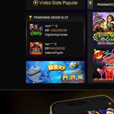
Video Slots Popular
PEMENANG MESIN SLOT
mich****2
IDR
1,560,000.00
Frightening Frankie
hen****2
IDR
940,000.00
Gates of Pyroth
mich****2
IDR
932,000.00
Frightening Frankie
am****o
IDR
741,000.00
Starlight Princess™ 1000
am****o
IDR
698,960.00
Gates of Gatot Kaca 1000