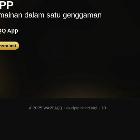
PP
rmainan dalam satu genggaman
Q App
nstalasi
©2025 WARGAQQ. Hak cipta dilindungi | 18+