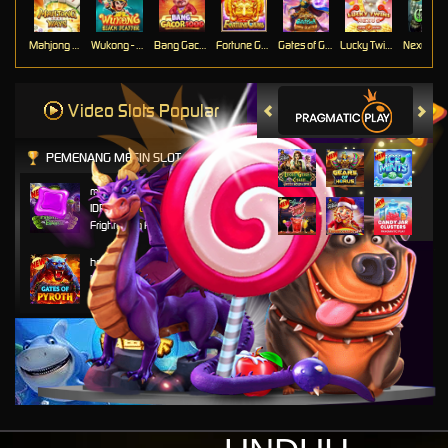
Mahjong Ways
Wukong - Black Scatter
Bang Gacor 1000
Fortune Gems
Gates of Gatot Kaca Super Scatter
Lucky Twins Nexus
Video Slots Popular
PEMENANG MESIN SLOT
mich****2
IDR
1,560,000.00
Frightening Frankie
hen****2
IDR
940,000.00
Gates of Pyroth
mich****2
IDR
932,000.00
Frightening Frankie
am****o
IDR
741,000.00
Starlight Princess™ 1000