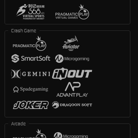
Crash Game
Arcade