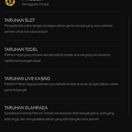
Keunggulan Produk
TARUHAN SLOT
Penyedia slot online dengan beragam pilihan game menarik yang memudahkan
pemain untuk mencapai jackpot
TARUHAN TOGEL
Platform togel yang menarik dari perusahan terbaik di dunia yang menawarkan
hadiah kemenangan besar
TARUHAN LIVE KASINO
Platform Pilihan bagi perusahaan-perusahaan terbaik di dunia, dengan pilihan variasi
game terbanyak
TARUHAN OLAHRAGA
Sportsbook Gaming Platform Terbaik menawarkan lebih banyak game, odds yang
lebih tinggi, dan menyediakan pilihan yang lebih banyak untuk pemain.