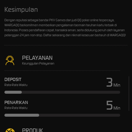
Kesimpulan
Dengan reputasi sebagai bandar PKV Games dan judi QQ poker online terpercaya,
WARGAQQ berkomitmen memberikan pengalaman bermain taruhan kartu terbaik di
Indonesia. Proses pendaftaran cepat, transaksi aman, serta didukung penuh oleh layanan
pelanggan 24 jam non-stop. Daftar sekarang dan nikmati keseruan bertaruh di WARGAQQ!
PELAYANAN
Keunggulan Pelayanan
3
DEPOSIT
Min
Rata-Rata Waktu
5
PENARIKAN
Min
Rata-Rata Waktu
PRODUK