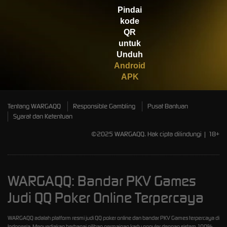
Pindai
kode
QR
untuk
Unduh
Android
APK
Tentang WARGAQQ
Responsible Gambling
Pusat Bantuan
Syarat dan Ketentuan
©2025 WARGAQQ. Hak cipta dilindungi | 18+
WARGAQQ: Bandar PKV Games
Judi QQ Poker Online Terpercaya
WARGAQQ adalah platform resmi judi QQ poker online dan bandar PKV Games terpercaya di
Indonesia. Menyediakan berbagai pilihan permainan kartu populer dengan sistem 100%