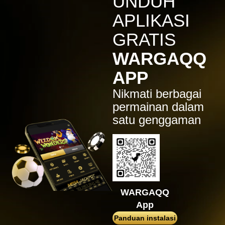
UNDUH
am****o
APLIKASI
IDR
698,960.00
Gates of Gatot Kaca 1000
GRATIS
mich****2
WARGAQQ
IDR
604,000.00
Frightening Frankie
APP
a****1
Nikmati berbagai
IDR
586,440.00
The Dog House Megaways
permainan dalam
satu genggaman
de****3
IDR
562,410.00
Starlight Princess™ 1000
am****o
IDR
505,470.00
Starlight Princess
WARGAQQ
hen****2
IDR
465,000.00
App
Gates of Pyroth
Panduan instalasi