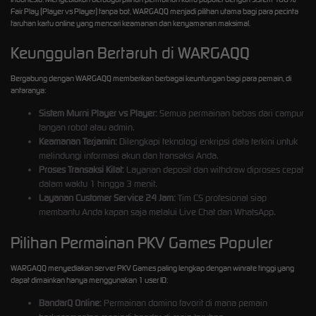
Fair Play (Player vs Player) tanpa bot, WARGAQQ menjadi pilihan utama bagi para pecinta
taruhan kartu online yang mencari keamanan dan kenyamanan maksimal.
Keunggulan Bertaruh di WARGAQQ
Bergabung dengan WARGAQQ memberikan berbagai keuntungan bagi para pemain, di
antaranya:
Sistem Murni Player vs Player:
Semua permainan bebas dari campur
tangan robot atau admin.
Keamanan Terjamin:
Dilengkapi teknologi enkripsi data terkini untuk
melindungi informasi akun dan transaksi Anda.
Proses Transaksi Kilat:
Layanan deposit dan withdraw diproses cepat
dalam waktu 1 hingga 3 menit.
Layanan Customer Service 24 Jam:
Tim CS profesional siap
membantu Anda kapan saja melalui Live Chat dan WhatsApp.
Pilihan Permainan PKV Games Populer
WARGAQQ menyediakan server PKV Games paling lengkap dengan winrate tinggi yang
dapat dimainkan hanya menggunakan 1 user ID:
BandarQ Online:
Permainan domino favorit di mana pemain