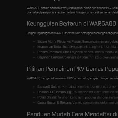
WARGAQQ adalah platform resmi judi QQ poker online dan bandar PKV Games
utama bagi para pecinta taruhan kartu online yang mencari keamanan da
Keunggulan Bertaruh di WARGAQQ
Bergabung dengan WARGAQQ memberikan berbagai keuntungan bagi para 
Sistem Murni Player vs Player:
Semua permainan bebas d
Keamanan Terjamin:
Dilengkapi teknologi enkripsi data 
Proses Transaksi Kilat:
Layanan deposit dan withdraw di
Layanan Customer Service 24 Jam:
Tim CS profesional 
Pilihan Permainan PKV Games Popu
WARGAQQ menyediakan server PKV Games paling lengkap dengan winrate 
BandarQ Online:
Permainan domino favorit di mana pem
Domino99 (DominoQQ):
Permainan adu kartu domino den
Poker Online:
Taruhan kartu remi populer dengan sistem 
Capsa Susun & Sakong:
Variasi permainan kartu remi y
Panduan Mudah Cara Mendaftar 