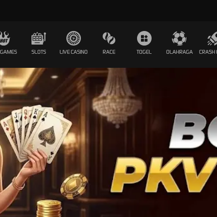
 GAMES
SLOTS
LIVE CASINO
RACE
TOGEL
OLAHRAGA
CRASH