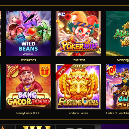
Wild Beans
Poker Win
Mahjong
Bang Gacor 1000
Fortune Gems
Gates of Gatot Ka