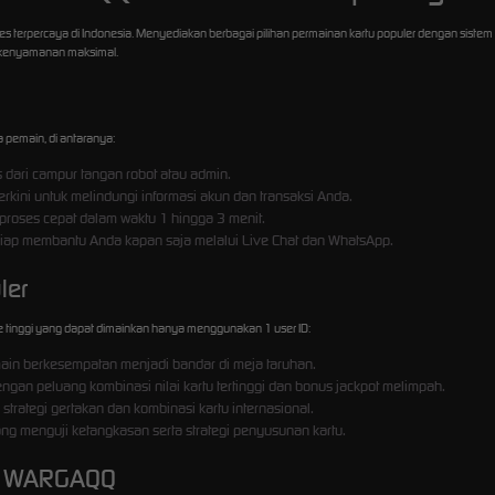
 terpercaya di Indonesia. Menyediakan berbagai pilihan permainan kartu populer dengan sistem 
n kenyamanan maksimal.
pemain, di antaranya:
ari campur tangan robot atau admin.
terkini untuk melindungi informasi akun dan transaksi Anda.
proses cepat dalam waktu 1 hingga 3 menit.
siap membantu Anda kapan saja melalui Live Chat dan WhatsApp.
ler
tinggi yang dapat dimainkan hanya menggunakan 1 user ID:
ain berkesempatan menjadi bandar di meja taruhan.
gan peluang kombinasi nilai kartu tertinggi dan bonus jackpot melimpah.
strategi gertakan dan kombinasi kartu internasional.
ang menguji ketangkasan serta strategi penyusunan kartu.
di WARGAQQ