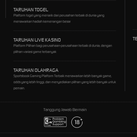
TARUHAN TOGEL
Platform togel yang menarik dari perusahan terbaik di dunia yang
menawarkan hadiah kemenangan besar
T
TARUHAN LIVE KASINO
Platform Pilihan bagi perusahaan-perusahaan terbaik di dunia, dengan
pilihan variasi game terbanyak
TARUHAN OLAHRAGA
Sportsbook Gaming Platform Terbaik menawarkan lebih banyak game,
odds yang lebih tinggi, dan menyediakan pilihan yang lebih banyak untuk
pemain.
Tanggung Jawab Bermain