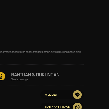
. Proses pendaftaran cepat, transaksi aman, serta didukung penuh oleh
BANTUAN & DUKUNGAN
Servis Lainnya
wargaqq
6287729391256