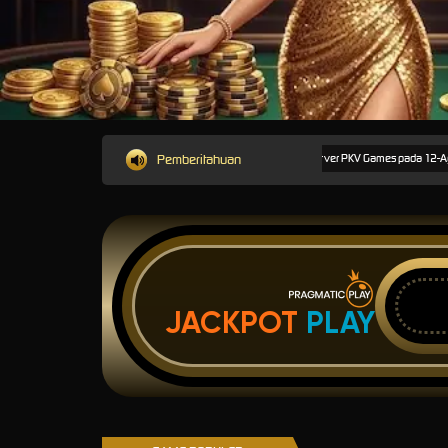
Pemeliharaan Terjadwal: Server PKV Games pada 12-Agt-2026 d
Pemberitahuan
JACKPOT
PLAY