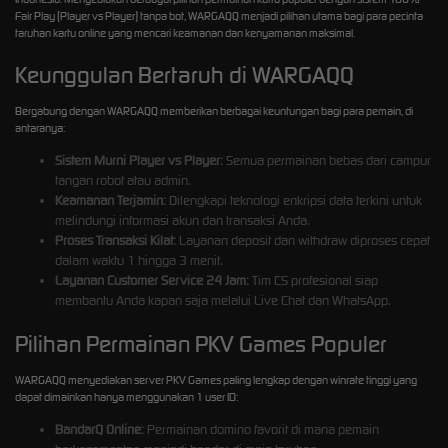
Fair Play (Player vs Player) tanpa bot, WARGAQQ menjadi pilihan utama bagi para pecinta
taruhan kartu online yang mencari keamanan dan kenyamanan maksimal.
Keunggulan Bertaruh di WARGAQQ
Bergabung dengan WARGAQQ memberikan berbagai keuntungan bagi para pemain, di
antaranya:
Sistem Murni Player vs Player:
Semua permainan bebas dari campur
tangan robot atau admin.
Keamanan Terjamin:
Dilengkapi teknologi enkripsi data terkini untuk
melindungi informasi akun dan transaksi Anda.
Proses Transaksi Kilat:
Layanan deposit dan withdraw diproses cepat
dalam waktu 1 hingga 3 menit.
Layanan Customer Service 24 Jam:
Tim CS profesional siap
membantu Anda kapan saja melalui Live Chat dan WhatsApp.
Pilihan Permainan PKV Games Populer
WARGAQQ menyediakan server PKV Games paling lengkap dengan winrate tinggi yang
dapat dimainkan hanya menggunakan 1 user ID:
BandarQ Online:
Permainan domino favorit di mana pemain