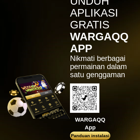
UNDUH
am****o
APLIKASI
IDR
698,960.00
Gates of Gatot Kaca 1000
GRATIS
mich****2
WARGAQQ
IDR
604,000.00
Frightening Frankie
APP
a****1
Nikmati berbagai
IDR
586,440.00
The Dog House Megaways
permainan dalam
satu genggaman
de****3
IDR
562,410.00
Starlight Princess™ 1000
am****o
IDR
505,470.00
Starlight Princess
WARGAQQ
hen****2
IDR
465,000.00
App
Gates of Pyroth
Panduan instalasi