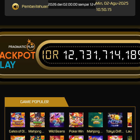
Min, 02-Agu-2025
rver PKV Games pada 12-Agt-2026 dari 02.00.00 sampai 12-Agt-2026 05.00.00. Selama waktu i
Pemberitahuan
10.50.15
IDR
12,731,718,0
ACKPOT
LAY
GAME POPULER
Gates of Olympus Super Scatter
Mahjong Wins 3 – Black Scatter
Wild Beans
Poker Win
Mahjong Ways 2
Tokyo Drift Nitro