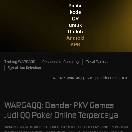
Pindai
kode
QR
untuk
Unduh
Android
APK
Tentang WARGAQQ
Responsible Gambling
Pusat Bantuan
Syarat dan Ketentuan
©2025 WARGAQQ. Hak cipta dilindungi | 18+
WARGAQQ: Bandar PKV Games
Judi QQ Poker Online Terpercaya
WARGAQQ adalah platform resmi judi QQ poker online dan bandar PKV Games terpercaya di
Indonesia. Menyediakan berbagai pilihan permainan kartu populer dengan sistem 100%