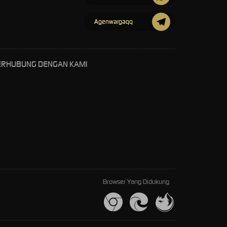
Agenwargaqq
ERHUBUNG DENGAN KAMI
Browser Yang Didukung