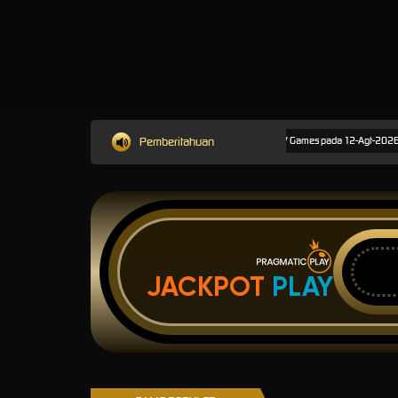
Pemeliharaan Terjadwal: Server PKV Games pada 12-Agt-2026 dari 02
Pemberitahuan
JACKPOT
PLAY