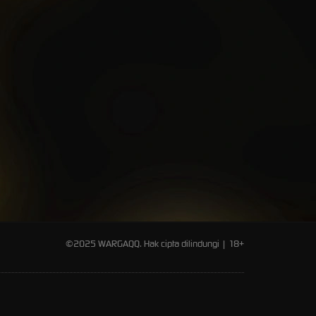
Pindai kod
untuk Un
Android 
©2025 WARGAQQ. Hak cipta dilindungi | 18+