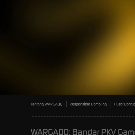
mich****2
IDR
604,000.00
Frightening Frankie
a****1
IDR
586,440.00
The Dog House Megaways
de****3
IDR
562,410.00
Starlight Princess™ 1000
am****o
IDR
505,470.00
Starlight Princess
hen****2
IDR
465,000.00
Gates of Pyroth
Tentang WARGAQQ
Responsible Gambling
Pusat Bantu
WARGAQQ: Bandar PKV Games