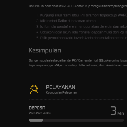
Untuk mulai bermain di WARGAQQ, Anda cukup mengikuti beberapa langkah
Kunjungi situs resmi atau link alternatif terpercaya
WAR
Klik tombol
Daftar
di halaman utama.
Isi formulir pendaftaran menggunakan data diri dan rek
Lakukan login akun, lalu transfer deposit mulai dari Rp
Pilih permainan kartu favorit Anda dan mulailah bertaruh
Kesimpulan
Dengan reputasi sebagai bandar PKV Games dan judi QQ poker online terp
layanan pelanggan 24 jam non-stop. Daftar sekarang dan nikmati keserua
PELAYANAN
Keunggulan Pelayanan
3
DEPOSIT
Min
Rata-Rata Waktu