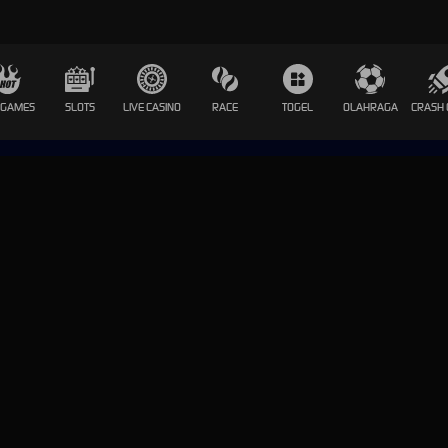
 GAMES
SLOTS
LIVE CASINO
RACE
TOGEL
OLAHRAGA
CRASH