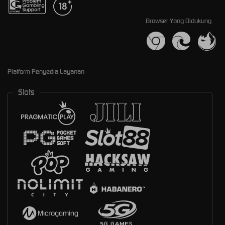
Browser Yang Didukung
Platform Penyedia Layanan
Slots