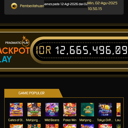
Min, 02-Agu-2025
raan Terjadwal: Server PKV Games pada 12-Agt-2026 dari 02.00.00 sampai 12-Agt-2026 05.00.
Pemberitahuan
10.50.15
IDR
12,665,496,0
ACKPOT
LAY
GAME POPULER
Gates of Olympus Super Scatter
Mahjong Wins 3 – Black Scatter
Wild Beans
Poker Win
Mahjong Ways 2
Tokyo Drift Nitro