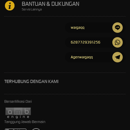
BANTUAN & DUKUNGAN
Servis Lainnya
wargaqq
6287729391256
Agenwargaqq
TERHUBUNG DENGAN KAMI
Bersertifikasi Dari
Tanggung Jawab Bermain