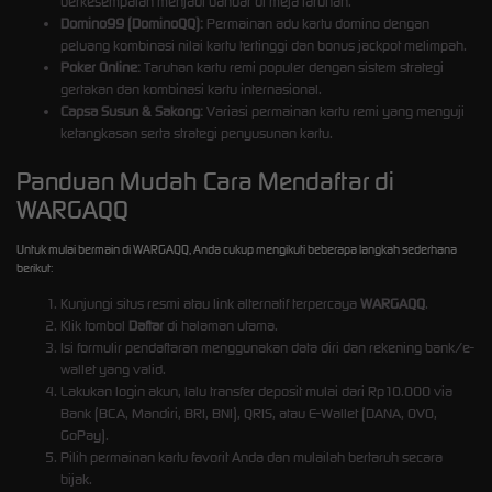
berkesempatan menjadi bandar di meja taruhan.
Domino99 (DominoQQ):
Permainan adu kartu domino dengan
peluang kombinasi nilai kartu tertinggi dan bonus jackpot melimpah.
Poker Online:
Taruhan kartu remi populer dengan sistem strategi
gertakan dan kombinasi kartu internasional.
Capsa Susun & Sakong:
Variasi permainan kartu remi yang menguji
ketangkasan serta strategi penyusunan kartu.
Panduan Mudah Cara Mendaftar di
WARGAQQ
Untuk mulai bermain di WARGAQQ, Anda cukup mengikuti beberapa langkah sederhana
berikut:
Kunjungi situs resmi atau link alternatif terpercaya
WARGAQQ
.
Klik tombol
Daftar
di halaman utama.
Isi formulir pendaftaran menggunakan data diri dan rekening bank/e-
wallet yang valid.
Lakukan login akun, lalu transfer deposit mulai dari Rp10.000 via
Bank (BCA, Mandiri, BRI, BNI), QRIS, atau E-Wallet (DANA, OVO,
GoPay).
Pilih permainan kartu favorit Anda dan mulailah bertaruh secara
bijak.