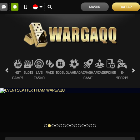
MASUK
DAFTAR
HOT
SLOTS
LIVE
RACE
TOGEL
OLAHRAGA
CRASH
ARCADE
POKER
E-
SABUN
GAMES
CASINO
GAME
SPORTS
AYAM