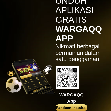
UNDUH
am****o
APLIKASI
IDR
698,960.00
Gates of Gatot Kaca 1000
GRATIS
mich****2
WARGAQQ
IDR
604,000.00
Frightening Frankie
APP
a****1
Nikmati berbagai
IDR
586,440.00
The Dog House Megaways
permainan dalam
satu genggaman
de****3
IDR
562,410.00
Starlight Princess™ 1000
am****o
IDR
505,470.00
Starlight Princess
WARGAQQ
hen****2
IDR
465,000.00
App
Gates of Pyroth
Panduan instalasi