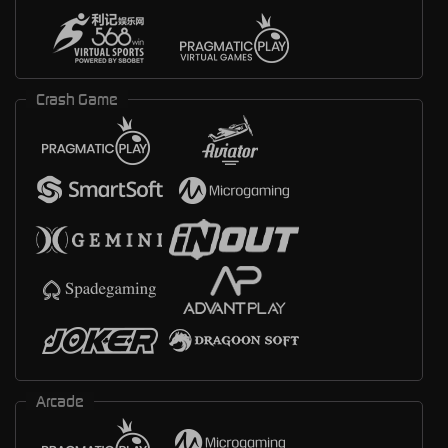
Crash Game
Arcade