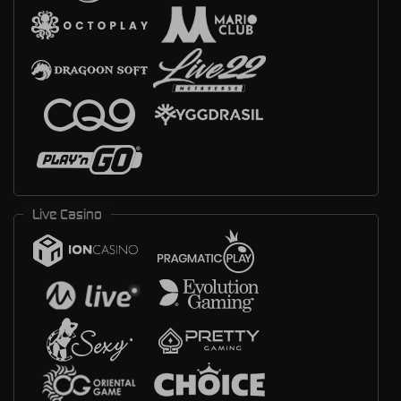
Live Casino