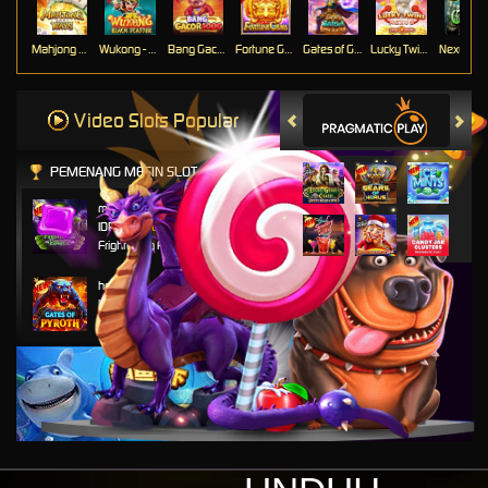
Mahjong Ways
Wukong - Black Scatter
Bang Gacor 1000
Fortune Gems
Gates of Gatot Kaca Super Scatter
Lucky Twins Nexus
Video Slots Popular
PEMENANG MESIN SLOT
mich****2
IDR
1,560,000.00
Frightening Frankie
hen****2
IDR
940,000.00
Gates of Pyroth
mich****2
IDR
932,000.00
Frightening Frankie
am****o
IDR
741,000.00
Starlight Princess™ 1000