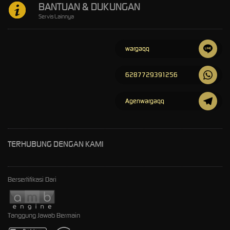
BANTUAN & DUKUNGAN
Servis Lainnya
wargaqq
6287729391256
Agenwargaqq
TERHUBUNG DENGAN KAMI
Bersertifikasi Dari
Tanggung Jawab Bermain