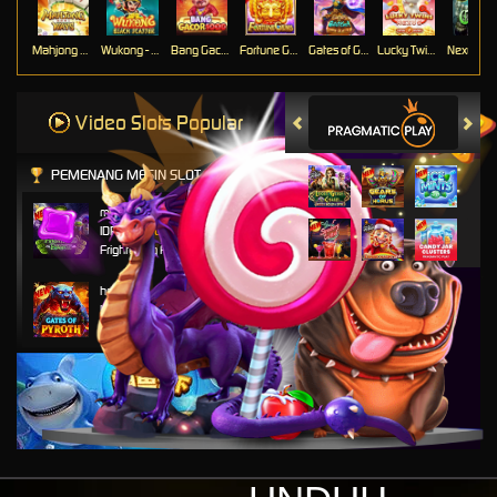
Mahjong Ways
Wukong - Black Scatter
Bang Gacor 1000
Fortune Gems
Gates of Gatot Kaca Super Scatter
Lucky Twins Nexus
Video Slots Popular
PEMENANG MESIN SLOT
mich****2
IDR
1,560,000.00
Frightening Frankie
hen****2
IDR
940,000.00
Gates of Pyroth
mich****2
IDR
932,000.00
Frightening Frankie
am****o
IDR
741,000.00
Starlight Princess™ 1000