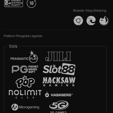
Browser Yang Didukung
Platform Penyedia Layanan
Slots