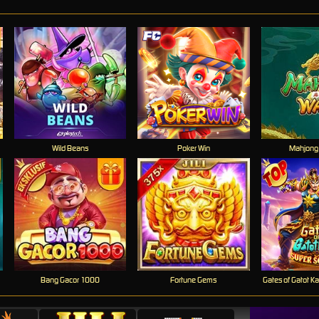
Wild Beans
Poker Win
Mahjong
Bang Gacor 1000
Fortune Gems
Gates of Gatot Ka