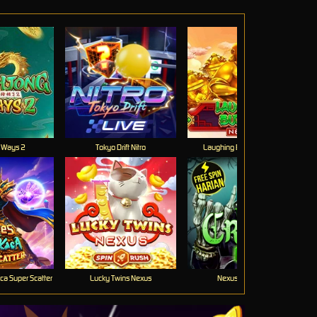
 Ways 2
Tokyo Drift Nitro
Laughing Buddha Nexus
ca Super Scatter
Lucky Twins Nexus
Nexus The Crypt