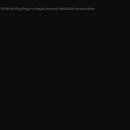
100% Fair Play (Player vs Player) tanpa bot, WARGAQQ menjadi pilihan