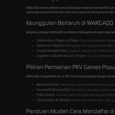
WARGAQQ adalah platform resmi judi QQ poker online dan bandar PKV Games
utama bagi para pecinta taruhan kartu online yang mencari keamanan da
Keunggulan Bertaruh di WARGAQQ
Bergabung dengan WARGAQQ memberikan berbagai keuntungan bagi para 
Sistem Murni Player vs Player:
Semua permainan bebas d
Keamanan Terjamin:
Dilengkapi teknologi enkripsi data 
Proses Transaksi Kilat:
Layanan deposit dan withdraw di
Layanan Customer Service 24 Jam:
Tim CS profesional 
Pilihan Permainan PKV Games Popu
WARGAQQ menyediakan server PKV Games paling lengkap dengan winrate 
BandarQ Online:
Permainan domino favorit di mana pem
Domino99 (DominoQQ):
Permainan adu kartu domino den
Poker Online:
Taruhan kartu remi populer dengan sistem 
Capsa Susun & Sakong:
Variasi permainan kartu remi y
Panduan Mudah Cara Mendaftar 