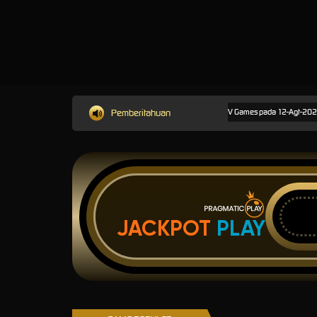
Pemeliharaan Terjadwal: Server PKV Games pada 12-Agt-2026 dari 0
Pemberitahuan
JACKPOT
PLAY