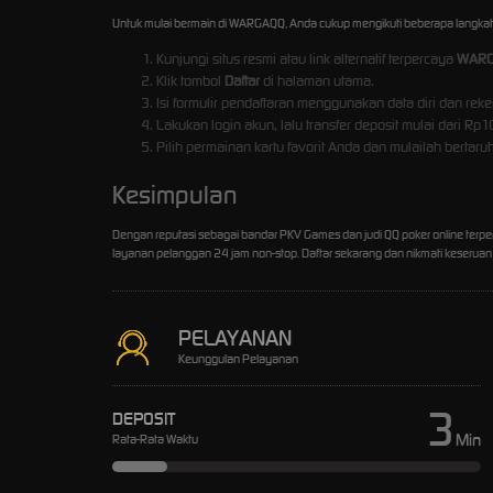
Untuk mulai bermain di WARGAQQ, Anda cukup mengikuti beberapa langkah
Kunjungi situs resmi atau link alternatif terpercaya
WAR
Klik tombol
Daftar
di halaman utama.
Isi formulir pendaftaran menggunakan data diri dan rek
Lakukan login akun, lalu transfer deposit mulai dari Rp
Pilih permainan kartu favorit Anda dan mulailah bertaruh
Kesimpulan
Dengan reputasi sebagai bandar PKV Games dan judi QQ poker online terp
layanan pelanggan 24 jam non-stop. Daftar sekarang dan nikmati keserua
PELAYANAN
Keunggulan Pelayanan
3
DEPOSIT
Min
Rata-Rata Waktu