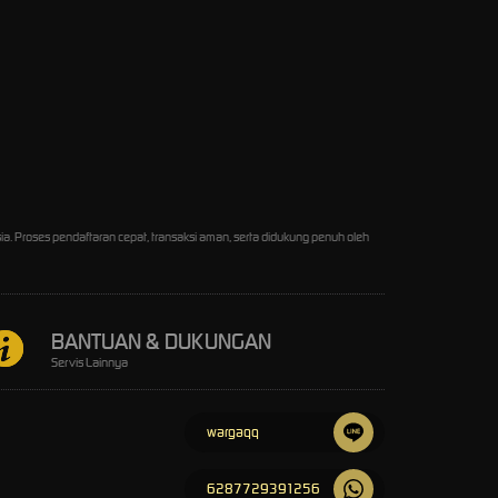
. Proses pendaftaran cepat, transaksi aman, serta didukung penuh oleh
BANTUAN & DUKUNGAN
Servis Lainnya
wargaqq
6287729391256