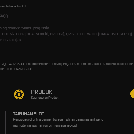
 sederhana berikut:
GAQQ
.
ening bank/e-wallet yang valid.
10.000 via Bank (BCA, Mandiri, BRI, BNI), QRIS, atau E-Wallet (DANA, OVO, GoPay).
 secara bijak.
ercaya, WARGAQQ berkomitmen memberikan pengalaman bermain taruhan kartu terbaik di Indonesia
n bertaruh di WARGAQQ!
PRODUK
Keunggulan Produk
TARUHAN SLOT
Penyedia slot online dengan beragam pilihan game menarik yang
memudahkan pemain untuk mencapai jackpot