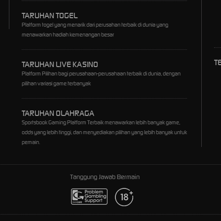
TARUHAN TOGEL
Platform togel yang menarik dari perusahan terbaik di dunia yang
menawarkan hadiah kemenangan besar
T
TARUHAN LIVE KASINO
Platform Pilihan bagi perusahaan-perusahaan terbaik di dunia, dengan
pilihan variasi game terbanyak
TARUHAN OLAHRAGA
Sportsbook Gaming Platform Terbaik menawarkan lebih banyak game,
odds yang lebih tinggi, dan menyediakan pilihan yang lebih banyak untuk
pemain.
Tanggung Jawab Bermain