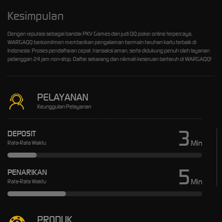
Kesimpulan
Dengan reputasi sebagai bandar PKV Games dan judi QQ poker online terpercaya,
WARGAQQ berkomitmen memberikan pengalaman bermain taruhan kartu terbaik di
Indonesia. Proses pendaftaran cepat, transaksi aman, serta didukung penuh oleh layanan
pelanggan 24 jam non-stop. Daftar sekarang dan nikmati keseruan bertaruh di WARGAQQ!
PELAYANAN
Keunggulan Pelayanan
3
DEPOSIT
Min
Rata-Rata Waktu
5
PENARIKAN
Min
Rata-Rata Waktu
PRODUK