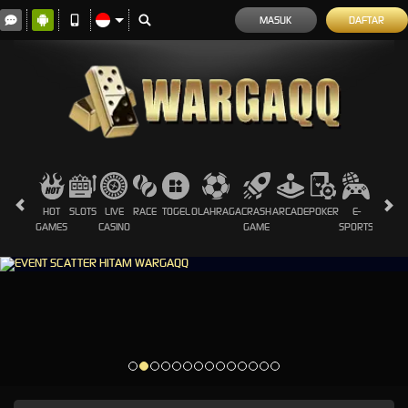
MASUK
DAFTAR
HOT
SLOTS
LIVE
RACE
TOGEL
OLAHRAGA
CRASH
ARCADE
POKER
E-
SABUN
GAMES
CASINO
GAME
SPORTS
AYAM