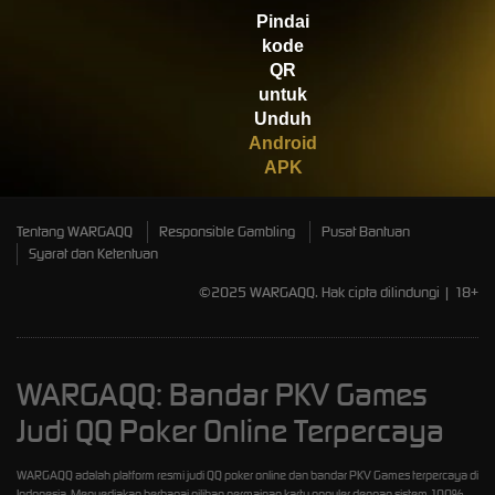
Pindai
kode
QR
untuk
Unduh
Android
APK
Tentang WARGAQQ
Responsible Gambling
Pusat Bantuan
Syarat dan Ketentuan
©2025 WARGAQQ. Hak cipta dilindungi | 18+
WARGAQQ: Bandar PKV Games
Judi QQ Poker Online Terpercaya
WARGAQQ adalah platform resmi judi QQ poker online dan bandar PKV Games terpercaya di
Indonesia. Menyediakan berbagai pilihan permainan kartu populer dengan sistem 100%