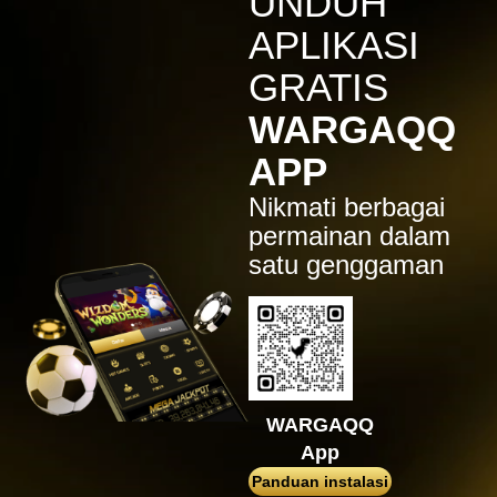
UNDUH
am****o
APLIKASI
IDR
698,960.00
Gates of Gatot Kaca 1000
GRATIS
mich****2
WARGAQQ
IDR
604,000.00
Frightening Frankie
APP
a****1
Nikmati berbagai
IDR
586,440.00
The Dog House Megaways
permainan dalam
satu genggaman
de****3
IDR
562,410.00
Starlight Princess™ 1000
am****o
IDR
505,470.00
Starlight Princess
WARGAQQ
hen****2
IDR
465,000.00
App
Gates of Pyroth
Panduan instalasi