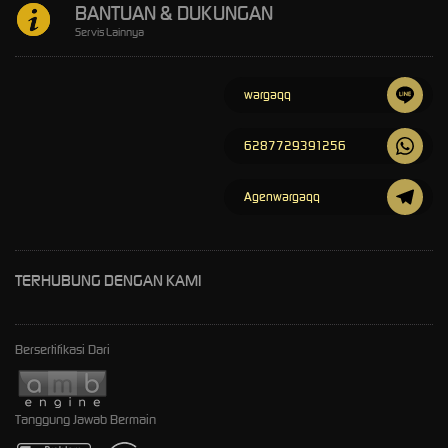
BANTUAN & DUKUNGAN
Servis Lainnya
wargaqq
6287729391256
Agenwargaqq
TERHUBUNG DENGAN KAMI
Bersertifikasi Dari
Tanggung Jawab Bermain