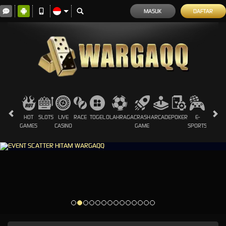
MASUK
DAFTAR
HOT
SLOTS
LIVE
RACE
TOGEL
OLAHRAGA
CRASH
ARCADE
POKER
E-
SABUN
GAMES
CASINO
GAME
SPORTS
AYAM