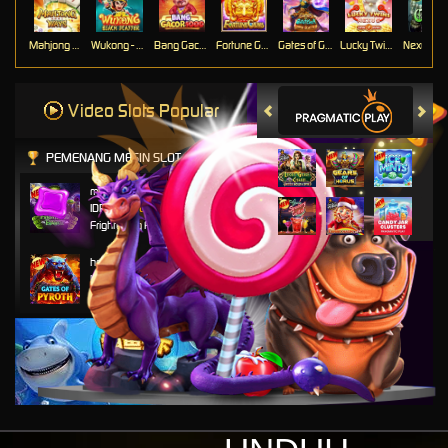
Mahjong Ways
Wukong - Black Scatter
Bang Gacor 1000
Fortune Gems
Gates of Gatot Kaca Super Scatter
Lucky Twins Nexus
Video Slots Popular
PEMENANG MESIN SLOT
mich****2
IDR
1,560,000.00
Frightening Frankie
hen****2
IDR
940,000.00
Gates of Pyroth
mich****2
IDR
932,000.00
Frightening Frankie
am****o
IDR
741,000.00
Starlight Princess™ 1000