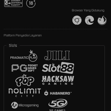
Browser Yang Didukung
Platform Penyedia Layanan
Slots