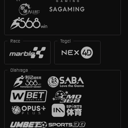
Race
Togel
Olahraga