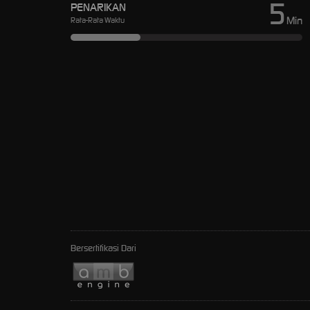
5
PENARIKAN
Min
Rata-Rata Waktu
Bersertifikasi Dari