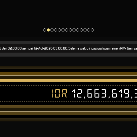
2.00.00 sampai 12-Agt-2026 05.00.00. Selama waktu ini, seluruh permainan PKV Games di WAR
IDR
12,663,619