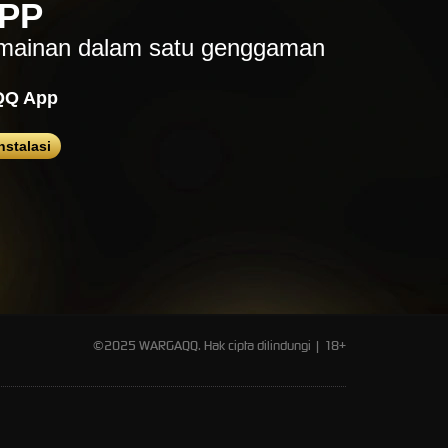
PP
rmainan dalam satu genggaman
Q App
nstalasi
©2025 WARGAQQ. Hak cipta dilindungi | 18+