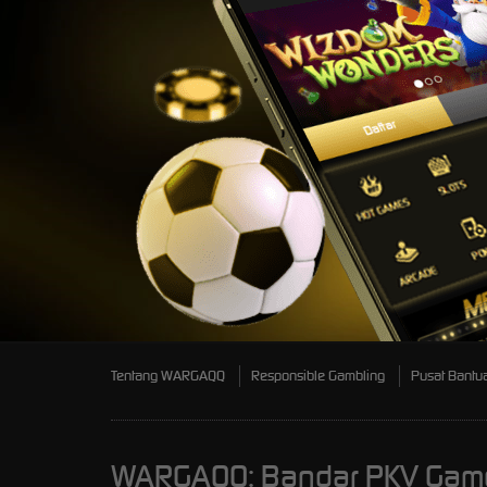
mich****2
IDR
604,000.00
Frightening Frankie
a****1
IDR
586,440.00
The Dog House Megaways
de****3
IDR
562,410.00
Starlight Princess™ 1000
am****o
IDR
505,470.00
Starlight Princess
hen****2
IDR
465,000.00
Gates of Pyroth
Tentang WARGAQQ
Responsible Gambling
Pusat Bantu
WARGAQQ: Bandar PKV Games