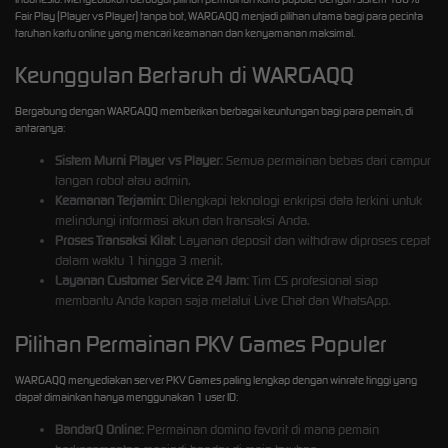
Fair Play (Player vs Player) tanpa bot, WARGAQQ menjadi pilihan utama bagi para pecinta
taruhan kartu online yang mencari keamanan dan kenyamanan maksimal.
Keunggulan Bertaruh di WARGAQQ
Bergabung dengan WARGAQQ memberikan berbagai keuntungan bagi para pemain, di
antaranya:
Sistem Murni Player vs Player:
Semua permainan bebas dari campur
tangan robot atau admin.
Keamanan Terjamin:
Dilengkapi teknologi enkripsi data terkini untuk
melindungi informasi akun dan transaksi Anda.
Proses Transaksi Kilat:
Layanan deposit dan withdraw diproses cepat
dalam waktu 1 hingga 3 menit.
Layanan Customer Service 24 Jam:
Tim CS profesional siap
membantu Anda kapan saja melalui Live Chat dan WhatsApp.
Pilihan Permainan PKV Games Populer
WARGAQQ menyediakan server PKV Games paling lengkap dengan winrate tinggi yang
dapat dimainkan hanya menggunakan 1 user ID:
BandarQ Online:
Permainan domino favorit di mana pemain