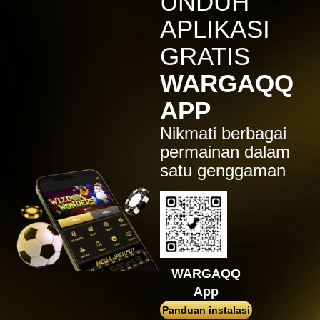
UNDUH
am****o
APLIKASI
IDR
698,960.00
Gates of Gatot Kaca 1000
GRATIS
mich****2
WARGAQQ
IDR
604,000.00
Frightening Frankie
APP
a****1
Nikmati berbagai
IDR
586,440.00
The Dog House Megaways
permainan dalam
satu genggaman
de****3
IDR
562,410.00
Starlight Princess™ 1000
am****o
IDR
505,470.00
Starlight Princess
WARGAQQ
hen****2
IDR
465,000.00
App
Gates of Pyroth
Panduan instalasi