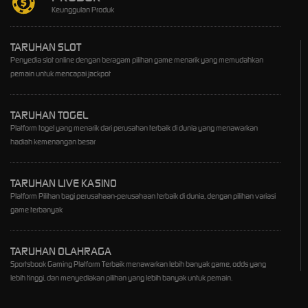
Keunggulan Produk
TARUHAN SLOT
Penyedia slot online dengan beragam pilihan game menarik yang memudahkan
pemain untuk mencapai jackpot
TARUHAN TOGEL
Platform togel yang menarik dari perusahan terbaik di dunia yang menawarkan
hadiah kemenangan besar
TARUHAN LIVE KASINO
Platform Pilihan bagi perusahaan-perusahaan terbaik di dunia, dengan pilihan variasi
game terbanyak
TARUHAN OLAHRAGA
Sportsbook Gaming Platform Terbaik menawarkan lebih banyak game, odds yang
lebih tinggi, dan menyediakan pilihan yang lebih banyak untuk pemain.