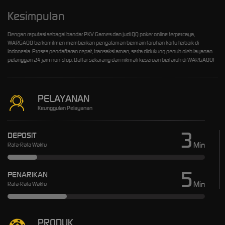
Kesimpulan
Dengan reputasi sebagai bandar PKV Games dan judi QQ poker online terpercaya,
WARGAQQ berkomitmen memberikan pengalaman bermain taruhan kartu terbaik di
Indonesia. Proses pendaftaran cepat, transaksi aman, serta didukung penuh oleh layanan
pelanggan 24 jam non-stop. Daftar sekarang dan nikmati keseruan bertaruh di WARGAQQ!
PELAYANAN
Keunggulan Pelayanan
3
DEPOSIT
Min
Rata-Rata Waktu
5
PENARIKAN
Min
Rata-Rata Waktu
PRODUK