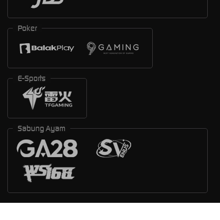
Poker
E-Sports
Sabung Ayam