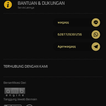
BANTUAN & DUKUNGAN
Servis Lainnya
wargaqq
6287729391256
Agenwargaqq
TERHUBUNG DENGAN KAMI
Bersertifikasi Dari
Tanggung Jawab Bermain