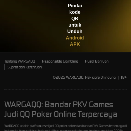
Pindai
kode
QR
untuk
Unduh
Android
APK
Tentang WARGAQQ
Responsible Gambling
Pusat Bantuan
Syarat dan Ketentuan
©2025 WARGAQQ. Hak cipta dilindungi | 18+
WARGAQQ: Bandar PKV Games
Judi QQ Poker Online Terpercaya
WARGAQQ adalah platform resmi judi QQ poker online dan bandar PKV Games terpercaya di
Indonesia. Menyediakan berbagai pilihan permainan kartu populer dengan sistem 100%