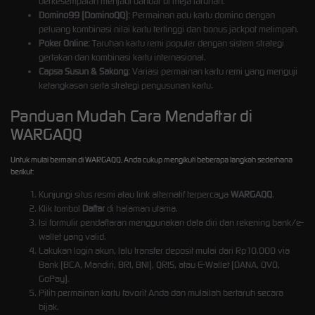
berkesempatan menjadi bandar di meja taruhan.
Domino99 (DominoQQ):
Permainan adu kartu domino dengan
peluang kombinasi nilai kartu tertinggi dan bonus jackpot melimpah.
Poker Online:
Taruhan kartu remi populer dengan sistem strategi
gertakan dan kombinasi kartu internasional.
Capsa Susun & Sakong:
Variasi permainan kartu remi yang menguji
ketangkasan serta strategi penyusunan kartu.
Panduan Mudah Cara Mendaftar di
WARGAQQ
Untuk mulai bermain di WARGAQQ, Anda cukup mengikuti beberapa langkah sederhana
berikut:
Kunjungi situs resmi atau link alternatif terpercaya
WARGAQQ
.
Klik tombol
Daftar
di halaman utama.
Isi formulir pendaftaran menggunakan data diri dan rekening bank/e-
wallet yang valid.
Lakukan login akun, lalu transfer deposit mulai dari Rp10.000 via
Bank (BCA, Mandiri, BRI, BNI), QRIS, atau E-Wallet (DANA, OVO,
GoPay).
Pilih permainan kartu favorit Anda dan mulailah bertaruh secara
bijak.