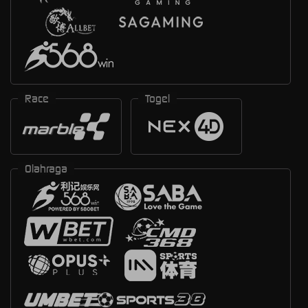
Race
Togel
Olahraga