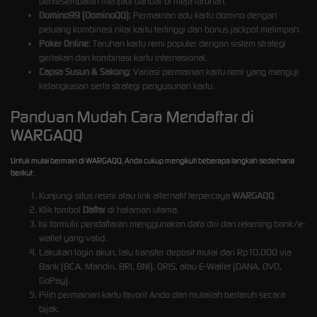
berkesempatan menjadi bandar di meja taruhan.
Domino99 (DominoQQ):
Permainan adu kartu domino dengan
peluang kombinasi nilai kartu tertinggi dan bonus jackpot melimpah.
Poker Online:
Taruhan kartu remi populer dengan sistem strategi
gertakan dan kombinasi kartu internasional.
Capsa Susun & Sakong:
Variasi permainan kartu remi yang menguji
ketangkasan serta strategi penyusunan kartu.
Panduan Mudah Cara Mendaftar di
WARGAQQ
Untuk mulai bermain di WARGAQQ, Anda cukup mengikuti beberapa langkah sederhana
berikut:
Kunjungi situs resmi atau link alternatif terpercaya
WARGAQQ
.
Klik tombol
Daftar
di halaman utama.
Isi formulir pendaftaran menggunakan data diri dan rekening bank/e-
wallet yang valid.
Lakukan login akun, lalu transfer deposit mulai dari Rp10.000 via
Bank (BCA, Mandiri, BRI, BNI), QRIS, atau E-Wallet (DANA, OVO,
GoPay).
Pilih permainan kartu favorit Anda dan mulailah bertaruh secara
bijak.