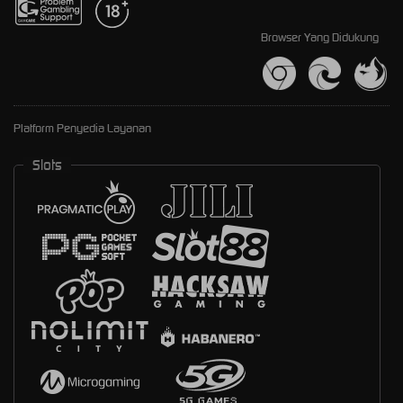
Browser Yang Didukung
Platform Penyedia Layanan
Slots