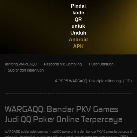
Pindai
kode
QR
untuk
Unduh
Android
APK
Tentang WARGAQQ
Responsible Gambling
Pusat Bantuan
Syarat dan Ketentuan
©2025 WARGAQQ. Hak cipta dilindungi | 18+
WARGAQQ: Bandar PKV Games
Judi QQ Poker Online Terpercaya
WARGAQQ adalah platform resmi judi QQ poker online dan bandar PKV Games terpercaya di
Indonesia. Menyediakan berbagai pilihan permainan kartu populer dengan sistem 100%