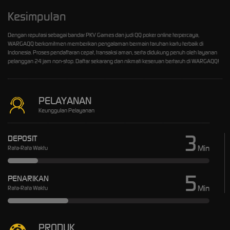
Kesimpulan
Dengan reputasi sebagai bandar PKV Games dan judi QQ poker online terpercaya,
WARGAQQ berkomitmen memberikan pengalaman bermain taruhan kartu terbaik di
Indonesia. Proses pendaftaran cepat, transaksi aman, serta didukung penuh oleh layanan
pelanggan 24 jam non-stop. Daftar sekarang dan nikmati keseruan bertaruh di WARGAQQ!
PELAYANAN
Keunggulan Pelayanan
3
DEPOSIT
Min
Rata-Rata Waktu
5
PENARIKAN
Min
Rata-Rata Waktu
PRODUK