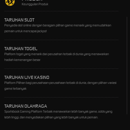
Keunggulan Produk
TARUHAN SLOT
Penyedia slot online dengan beragam pilihan game menarik yang memudahkan
pemain untuk mencapai jackpot
TARUHAN TOGEL
Platform togel yang menarik dari perusahan terbaik di dunia yang menawarkan
hadiah kemenangan besar
TARUHAN LIVE KASINO
Platform Pilihan bagi perusahaan-perusahaan terbaik di dunia, dengan pilihan variasi
game terbanyak
TARUHAN OLAHRAGA
Sportsbook Gaming Platform Terbaik menawarkan lebih banyak game, odds yang
lebih tinggi, dan menyediakan pilihan yang lebih banyak untuk pemain.