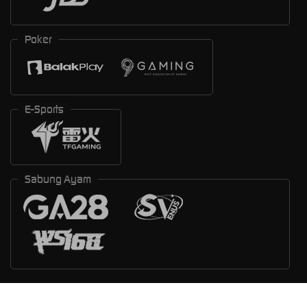
Poker
E-Sports
Sabung Ayam