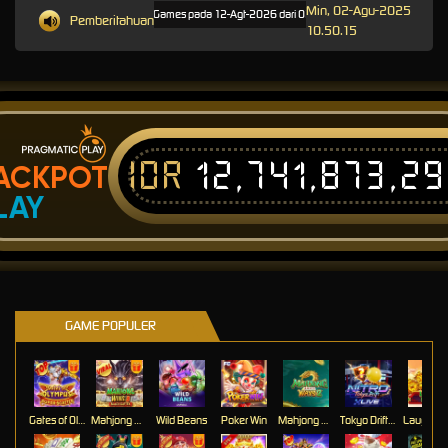
Min, 02-Agu-2025
araan Terjadwal: Server PKV Games pada 12-Agt-2026 dari 02.00.00 sampai 12-Agt-2026 05.00
Pemberitahuan
10.50.15
IDR
12,741,873,2
ACKPOT
LAY
GAME POPULER
Gates of Olympus Super Scatter
Mahjong Wins 3 – Black Scatter
Wild Beans
Poker Win
Mahjong Ways 2
Tokyo Drift Nitro