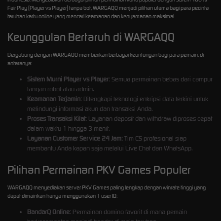
Fair Play (Player vs Player) tanpa bot, WARGAQQ menjadi pilihan utama bagi para pecinta
taruhan kartu online yang mencari keamanan dan kenyamanan maksimal.
Keunggulan Bertaruh di WARGAQQ
Bergabung dengan WARGAQQ memberikan berbagai keuntungan bagi para pemain, di
antaranya:
Sistem Murni Player vs Player:
Semua permainan bebas dari campur
tangan robot atau admin.
Keamanan Terjamin:
Dilengkapi teknologi enkripsi data terkini untuk
melindungi informasi akun dan transaksi Anda.
Proses Transaksi Kilat:
Layanan deposit dan withdraw diproses cepat
dalam waktu 1 hingga 3 menit.
Layanan Customer Service 24 Jam:
Tim CS profesional siap
membantu Anda kapan saja melalui Live Chat dan WhatsApp.
Pilihan Permainan PKV Games Populer
WARGAQQ menyediakan server PKV Games paling lengkap dengan winrate tinggi yang
dapat dimainkan hanya menggunakan 1 user ID:
BandarQ Online:
Permainan domino favorit di mana pemain