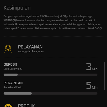
Kesimpulan
Dengan reputasi sebagai bandar PKV Games dan judi QQ poker online terpercaya,
WARGAQQ berkomitmen memberikan pengalaman bermain taruhan kartu terbaik di
Indonesia. Proses pendaftaran cepat, transaksi aman, serta didukung penuh oleh layanan
pelanggan 24 jam non-stop. Daftar sekarang dan nikmati keseruan bertaruh di WARGAQQ!
PELAYANAN
Keunggulan Pelayanan
3
DEPOSIT
Min
Rata-Rata Waktu
5
PENARIKAN
Min
Rata-Rata Waktu
PRODUK