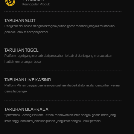
Keunggulan Produk
TARUHAN SLOT
Penyedia slot online dengan beragam pilihan game menarik yang memudahkan
pemain untuk mencapai jackpot
TARUHAN TOGEL
Platform togel yang menarik dari perusahan terbaik di dunia yang menawarkan
hadiah kemenangan besar
TARUHAN LIVE KASINO
Platform Pilihan bagi perusahaan-perusahaan terbaik di dunia, dengan pilihan variasi
game terbanyak
TARUHAN OLAHRAGA
Sportsbook Gaming Platform Terbaik menawarkan lebih banyak game, odds yang
lebih tinggi, dan menyediakan pilihan yang lebih banyak untuk pemain.