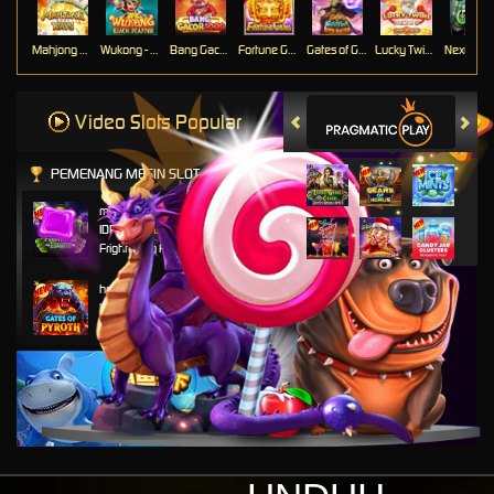
Mahjong Ways
Wukong - Black Scatter
Bang Gacor 1000
Fortune Gems
Gates of Gatot Kaca Super Scatter
Lucky Twins Nexus
Video Slots Popular
PEMENANG MESIN SLOT
mich****2
IDR
1,560,000.00
Frightening Frankie
hen****2
IDR
940,000.00
Gates of Pyroth
mich****2
IDR
932,000.00
Frightening Frankie
am****o
IDR
741,000.00
Starlight Princess™ 1000