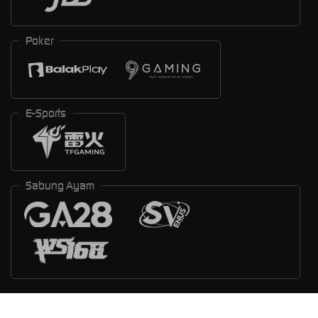
Poker
E-Sports
Sabung Ayam