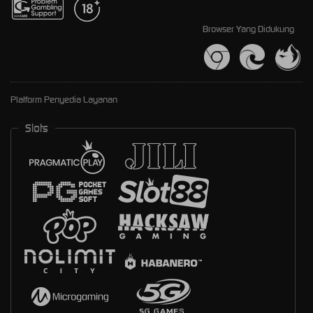
Browser Yang Didukung
Platform Penyedia Layanan
Slots