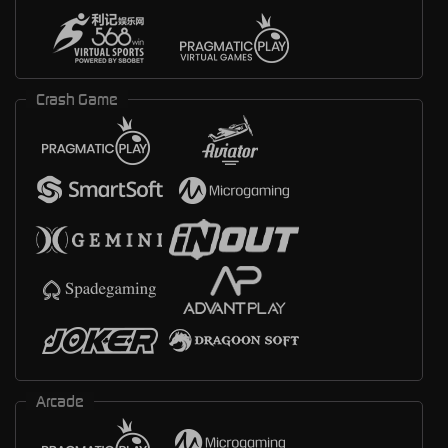
Crash Game
Arcade