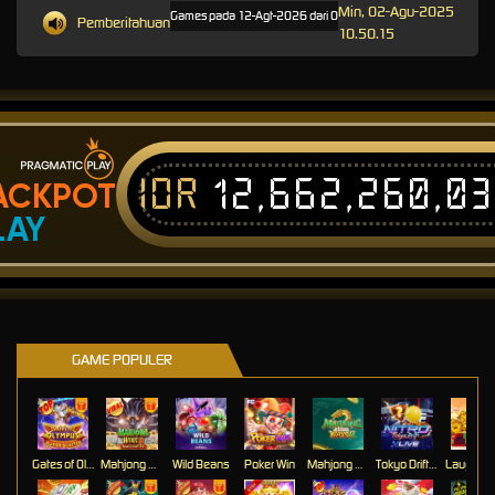
Min, 02-Agu-2025
araan Terjadwal: Server PKV Games pada 12-Agt-2026 dari 02.00.00 sampai 12-Agt-2026 05.00
Pemberitahuan
10.50.15
IDR
12,662,260,0
ACKPOT
LAY
GAME POPULER
Gates of Olympus Super Scatter
Mahjong Wins 3 – Black Scatter
Wild Beans
Poker Win
Mahjong Ways 2
Tokyo Drift Nitro