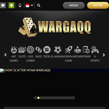
MASUK
DAFTAR
HOT
SLOTS
LIVE
RACE
TOGEL
OLAHRAGA
CRASH
ARCADE
POKER
E-
SABUN
GAMES
CASINO
GAME
SPORTS
AYAM