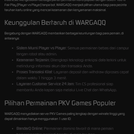
Fair Play (Player vs Player) tanpa bot, WARGAQQ menjadi pilihan utama bagi para pecinta
taruhan kartu online yang mencari keamanan dan kenyamanan maksimal.
Keunggulan Bertaruh di WARGAQQ
Bergabung dengan WARGAQQ memberikan berbagai keuntungan bagi para pemain, di
antaranya:
Sistem Murni Player vs Player:
Semua permainan bebas dari campur
tangan robot atau admin.
Keamanan Terjamin:
Dilengkapi teknologi enkripsi data terkini untuk
melindungi informasi akun dan transaksi Anda.
Proses Transaksi Kilat:
Layanan deposit dan withdraw diproses cepat
dalam waktu 1 hingga 3 menit.
Layanan Customer Service 24 Jam:
Tim CS profesional siap
membantu Anda kapan saja melalui Live Chat dan WhatsApp.
Pilihan Permainan PKV Games Populer
WARGAQQ menyediakan server PKV Games paling lengkap dengan winrate tinggi yang
dapat dimainkan hanya menggunakan 1 user ID:
BandarQ Online:
Permainan domino favorit di mana pemain