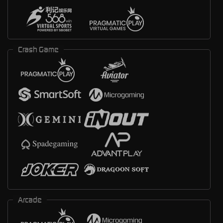
Crash Game
Arcade