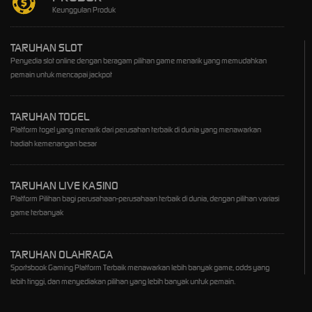
Keunggulan Produk
TARUHAN SLOT
Penyedia slot online dengan beragam pilihan game menarik yang memudahkan
pemain untuk mencapai jackpot
TARUHAN TOGEL
Platform togel yang menarik dari perusahan terbaik di dunia yang menawarkan
hadiah kemenangan besar
TARUHAN LIVE KASINO
Platform Pilihan bagi perusahaan-perusahaan terbaik di dunia, dengan pilihan variasi
game terbanyak
TARUHAN OLAHRAGA
Sportsbook Gaming Platform Terbaik menawarkan lebih banyak game, odds yang
lebih tinggi, dan menyediakan pilihan yang lebih banyak untuk pemain.