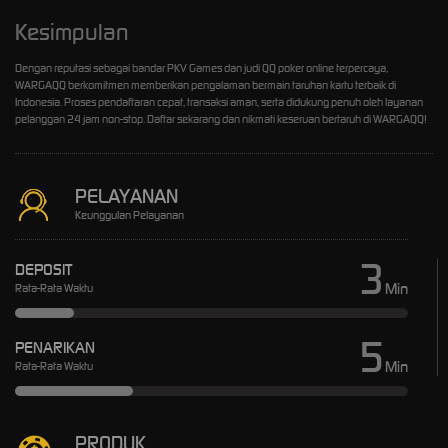
Kesimpulan
Dengan reputasi sebagai bandar PKV Games dan judi QQ poker online terpercaya,
WARGAQQ berkomitmen memberikan pengalaman bermain taruhan kartu terbaik di
Indonesia. Proses pendaftaran cepat, transaksi aman, serta didukung penuh oleh layanan
pelanggan 24 jam non-stop. Daftar sekarang dan nikmati keseruan bertaruh di WARGAQQ!
PELAYANAN
Keunggulan Pelayanan
3
DEPOSIT
Min
Rata-Rata Waktu
5
PENARIKAN
Min
Rata-Rata Waktu
PRODUK