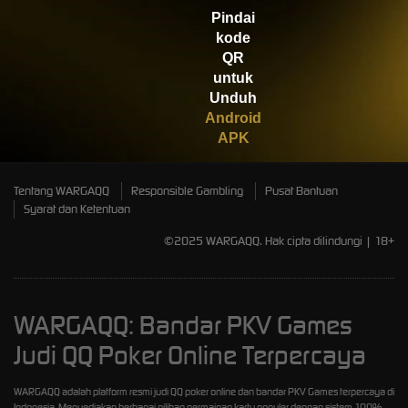
Pindai
kode
QR
untuk
Unduh
Android
APK
Tentang WARGAQQ
Responsible Gambling
Pusat Bantuan
Syarat dan Ketentuan
©2025 WARGAQQ. Hak cipta dilindungi | 18+
WARGAQQ: Bandar PKV Games
Judi QQ Poker Online Terpercaya
WARGAQQ adalah platform resmi judi QQ poker online dan bandar PKV Games terpercaya di
Indonesia. Menyediakan berbagai pilihan permainan kartu populer dengan sistem 100%