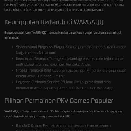
Fair Play (Player vs Player) tanpa bot, WARGAQQ menjadi pilihan utama bagi para pecinta
taruhan kartu online yang mencari keamanan dan kenyamanan maksimal.
Keunggulan Bertaruh di WARGAQQ
Bergabung dengan WARGAQQ memberikan berbagai keuntungan bagi para pemain, di
antaranya:
Sistem Murni Player vs Player:
Semua permainan bebas dari campur
tangan robot atau admin.
Keamanan Terjamin:
Dilengkapi teknologi enkripsi data terkini untuk
melindungi informasi akun dan transaksi Anda.
Proses Transaksi Kilat:
Layanan deposit dan withdraw diproses cepat
dalam waktu 1 hingga 3 menit.
Layanan Customer Service 24 Jam:
Tim CS profesional siap
membantu Anda kapan saja melalui Live Chat dan WhatsApp.
Pilihan Permainan PKV Games Populer
WARGAQQ menyediakan server PKV Games paling lengkap dengan winrate tinggi yang
dapat dimainkan hanya menggunakan 1 user ID:
BandarQ Online:
Permainan domino favorit di mana pemain