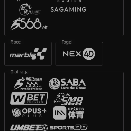
Race
Togel
Olahraga