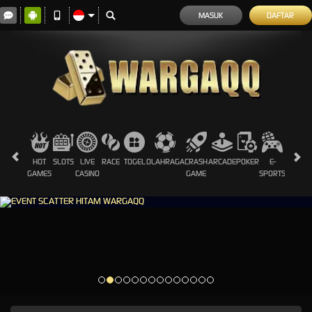
MASUK
DAFTAR
HOT
SLOTS
LIVE
RACE
TOGEL
OLAHRAGA
CRASH
ARCADE
POKER
E-
SABUN
GAMES
CASINO
GAME
SPORTS
AYAM