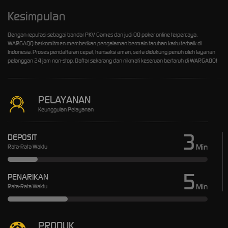
Kesimpulan
Dengan reputasi sebagai bandar PKV Games dan judi QQ poker online terpercaya,
WARGAQQ berkomitmen memberikan pengalaman bermain taruhan kartu terbaik di
Indonesia. Proses pendaftaran cepat, transaksi aman, serta didukung penuh oleh layanan
pelanggan 24 jam non-stop. Daftar sekarang dan nikmati keseruan bertaruh di WARGAQQ!
PELAYANAN
Keunggulan Pelayanan
3
DEPOSIT
Min
Rata-Rata Waktu
5
PENARIKAN
Min
Rata-Rata Waktu
PRODUK