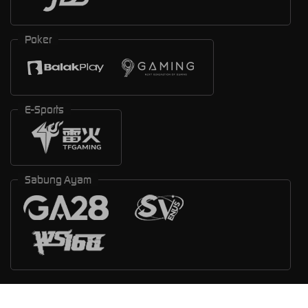
Poker
E-Sports
Sabung Ayam