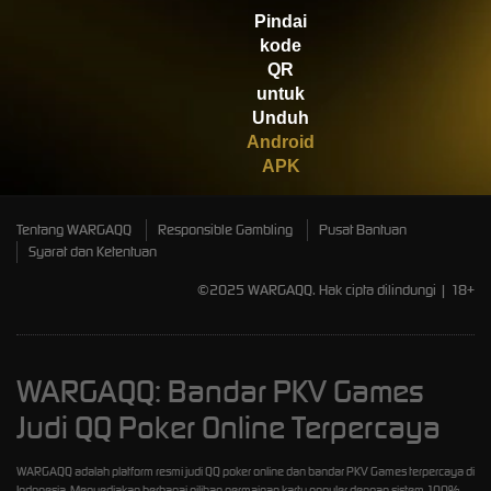
Pindai
kode
QR
untuk
Unduh
Android
APK
Tentang WARGAQQ
Responsible Gambling
Pusat Bantuan
Syarat dan Ketentuan
©2025 WARGAQQ. Hak cipta dilindungi | 18+
WARGAQQ: Bandar PKV Games
Judi QQ Poker Online Terpercaya
WARGAQQ adalah platform resmi judi QQ poker online dan bandar PKV Games terpercaya di
Indonesia. Menyediakan berbagai pilihan permainan kartu populer dengan sistem 100%