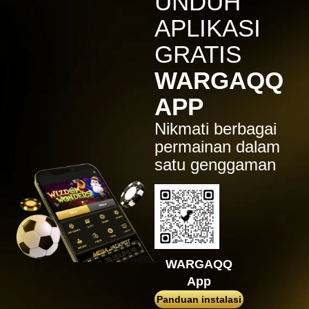
UNDUH
am****o
APLIKASI
IDR
698,960.00
Gates of Gatot Kaca 1000
GRATIS
mich****2
WARGAQQ
IDR
604,000.00
Frightening Frankie
APP
a****1
Nikmati berbagai
IDR
586,440.00
The Dog House Megaways
permainan dalam
satu genggaman
de****3
IDR
562,410.00
Starlight Princess™ 1000
am****o
IDR
505,470.00
Starlight Princess
WARGAQQ
hen****2
IDR
465,000.00
App
Gates of Pyroth
Panduan instalasi