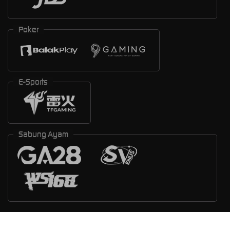
Poker
E-Sports
Sabung Ayam