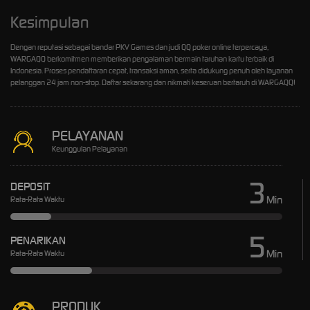
Kesimpulan
Dengan reputasi sebagai bandar PKV Games dan judi QQ poker online terpercaya,
WARGAQQ berkomitmen memberikan pengalaman bermain taruhan kartu terbaik di
Indonesia. Proses pendaftaran cepat, transaksi aman, serta didukung penuh oleh layanan
pelanggan 24 jam non-stop. Daftar sekarang dan nikmati keseruan bertaruh di WARGAQQ!
PELAYANAN
Keunggulan Pelayanan
3
DEPOSIT
Min
Rata-Rata Waktu
5
PENARIKAN
Min
Rata-Rata Waktu
PRODUK