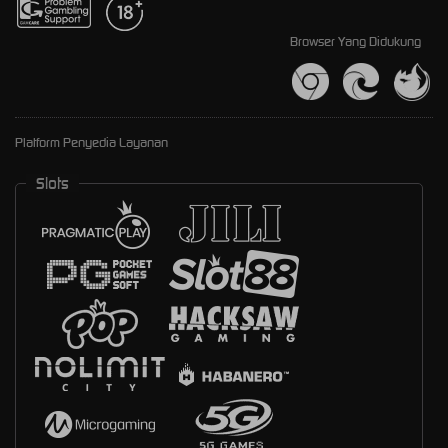
Browser Yang Didukung
Platform Penyedia Layanan
Slots