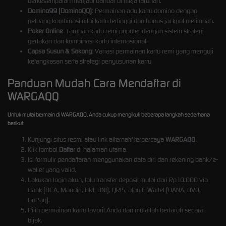
berkesempatan menjadi bandar di meja taruhan.
Domino99 (DominoQQ):
Permainan adu kartu domino dengan
peluang kombinasi nilai kartu tertinggi dan bonus jackpot melimpah.
Poker Online:
Taruhan kartu remi populer dengan sistem strategi
gertakan dan kombinasi kartu internasional.
Capsa Susun & Sakong:
Variasi permainan kartu remi yang menguji
ketangkasan serta strategi penyusunan kartu.
Panduan Mudah Cara Mendaftar di
WARGAQQ
Untuk mulai bermain di WARGAQQ, Anda cukup mengikuti beberapa langkah sederhana
berikut:
Kunjungi situs resmi atau link alternatif terpercaya
WARGAQQ
.
Klik tombol
Daftar
di halaman utama.
Isi formulir pendaftaran menggunakan data diri dan rekening bank/e-
wallet yang valid.
Lakukan login akun, lalu transfer deposit mulai dari Rp10.000 via
Bank (BCA, Mandiri, BRI, BNI), QRIS, atau E-Wallet (DANA, OVO,
GoPay).
Pilih permainan kartu favorit Anda dan mulailah bertaruh secara
bijak.