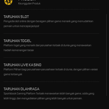
Keunggulan Produk
TARUHAN SLOT
Penyedia slot online dengan beragam pilihan game menarik yang memudahkan
pemain untuk mencapai jackpot
TARUHAN TOGEL
Platform togel yang menarik dari perusahan terbaik di dunia yang menawarkan
hadiah kemenangan besar
TARUHAN LIVE KASINO
Platform Pilihan bagi perusahaan-perusahaan terbaik di dunia, dengan pilihan variasi
game terbanyak
TARUHAN OLAHRAGA
Sportsbook Gaming Platform Terbaik menawarkan lebih banyak game, odds yang
lebih tinggi, dan menyediakan pilihan yang lebih banyak untuk pemain.