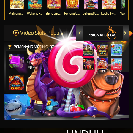
Mahjong Ways
Wukong - Black Scatter
Bang Gacor 1000
Fortune Gems
Gates of Gatot Kaca Super Scatter
Lucky Twins Nexus
Video Slots Popular
PEMENANG MESIN SLOT
mich****2
IDR
1,560,000.00
Frightening Frankie
hen****2
IDR
940,000.00
Gates of Pyroth
mich****2
IDR
932,000.00
Frightening Frankie
am****o
IDR
741,000.00
Starlight Princess™ 1000