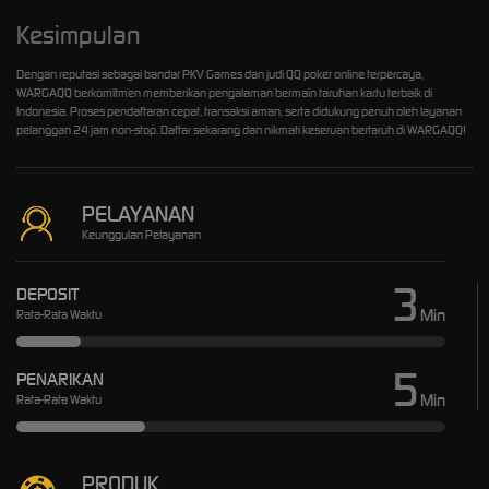
Kesimpulan
Dengan reputasi sebagai bandar PKV Games dan judi QQ poker online terpercaya,
WARGAQQ berkomitmen memberikan pengalaman bermain taruhan kartu terbaik di
Indonesia. Proses pendaftaran cepat, transaksi aman, serta didukung penuh oleh layanan
pelanggan 24 jam non-stop. Daftar sekarang dan nikmati keseruan bertaruh di WARGAQQ!
PELAYANAN
Keunggulan Pelayanan
3
DEPOSIT
Min
Rata-Rata Waktu
5
PENARIKAN
Min
Rata-Rata Waktu
PRODUK