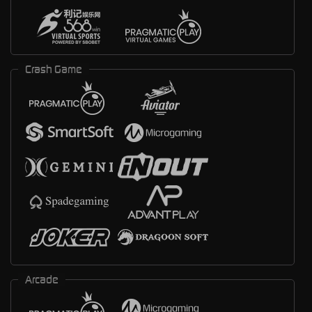
Crash Game
Arcade