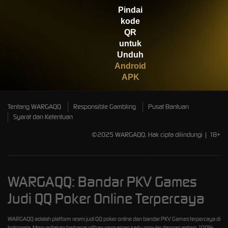
Pindai
kode
QR
untuk
Unduh
Android
APK
Tentang WARGAQQ
Responsible Gambling
Pusat Bantuan
Syarat dan Ketentuan
©2025 WARGAQQ. Hak cipta dilindungi | 18+
WARGAQQ: Bandar PKV Games
Judi QQ Poker Online Terpercaya
WARGAQQ adalah platform resmi judi QQ poker online dan bandar PKV Games terpercaya di
Indonesia. Menyediakan berbagai pilihan permainan kartu populer dengan sistem 100%