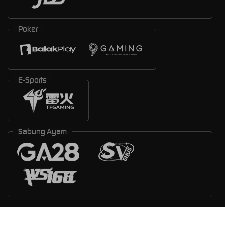
Poker
E-Sports
Sabung Ayam