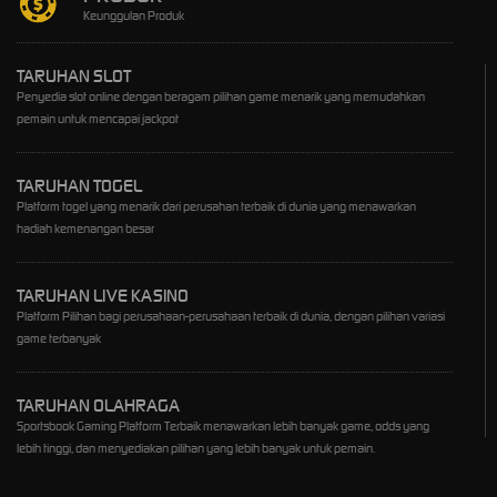
Keunggulan Produk
TARUHAN SLOT
Penyedia slot online dengan beragam pilihan game menarik yang memudahkan
pemain untuk mencapai jackpot
TARUHAN TOGEL
Platform togel yang menarik dari perusahan terbaik di dunia yang menawarkan
hadiah kemenangan besar
TARUHAN LIVE KASINO
Platform Pilihan bagi perusahaan-perusahaan terbaik di dunia, dengan pilihan variasi
game terbanyak
TARUHAN OLAHRAGA
Sportsbook Gaming Platform Terbaik menawarkan lebih banyak game, odds yang
lebih tinggi, dan menyediakan pilihan yang lebih banyak untuk pemain.