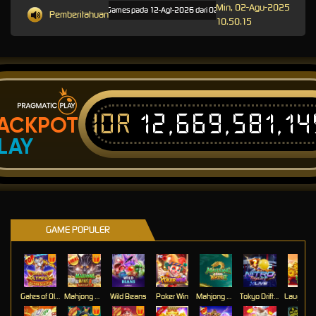
Min, 02-Agu-2025
raan Terjadwal: Server PKV Games pada 12-Agt-2026 dari 02.00.00 sampai 12-Agt-2026 05.00
Pemberitahuan
10.50.15
IDR
12,669,581,1
ACKPOT
LAY
GAME POPULER
Gates of Olympus Super Scatter
Mahjong Wins 3 – Black Scatter
Wild Beans
Poker Win
Mahjong Ways 2
Tokyo Drift Nitro