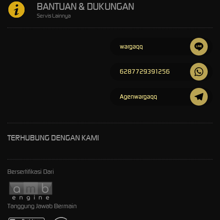
BANTUAN & DUKUNGAN
Servis Lainnya
wargaqq
6287729391256
Agenwargaqq
TERHUBUNG DENGAN KAMI
Bersertifikasi Dari
Tanggung Jawab Bermain