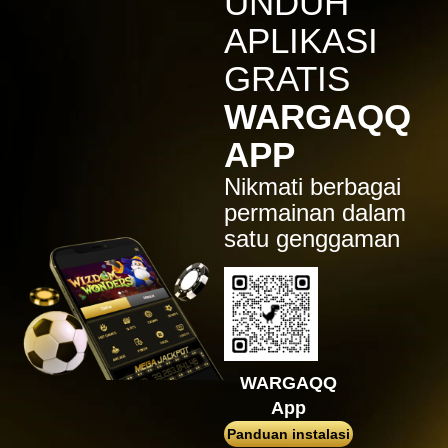
UNDUH
am****o
APLIKASI
IDR
698,960.00
Gates of Gatot Kaca 1000
GRATIS
mich****2
WARGAQQ
IDR
604,000.00
Frightening Frankie
APP
a****1
Nikmati berbagai
IDR
586,440.00
The Dog House Megaways
permainan dalam
satu genggaman
de****3
IDR
562,410.00
Starlight Princess™ 1000
am****o
IDR
505,470.00
Starlight Princess
WARGAQQ
hen****2
IDR
465,000.00
App
Gates of Pyroth
Panduan instalasi