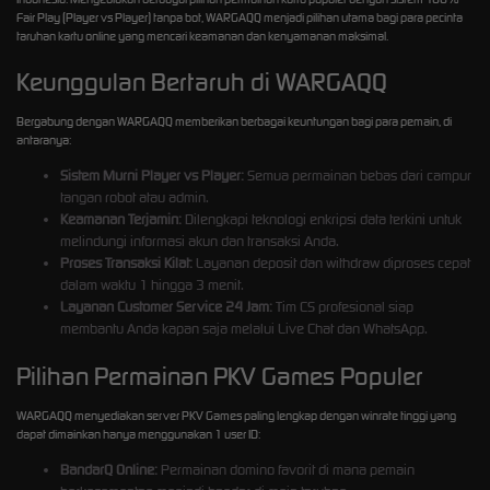
Fair Play (Player vs Player) tanpa bot, WARGAQQ menjadi pilihan utama bagi para pecinta
taruhan kartu online yang mencari keamanan dan kenyamanan maksimal.
Keunggulan Bertaruh di WARGAQQ
Bergabung dengan WARGAQQ memberikan berbagai keuntungan bagi para pemain, di
antaranya:
Sistem Murni Player vs Player:
Semua permainan bebas dari campur
tangan robot atau admin.
Keamanan Terjamin:
Dilengkapi teknologi enkripsi data terkini untuk
melindungi informasi akun dan transaksi Anda.
Proses Transaksi Kilat:
Layanan deposit dan withdraw diproses cepat
dalam waktu 1 hingga 3 menit.
Layanan Customer Service 24 Jam:
Tim CS profesional siap
membantu Anda kapan saja melalui Live Chat dan WhatsApp.
Pilihan Permainan PKV Games Populer
WARGAQQ menyediakan server PKV Games paling lengkap dengan winrate tinggi yang
dapat dimainkan hanya menggunakan 1 user ID:
BandarQ Online:
Permainan domino favorit di mana pemain