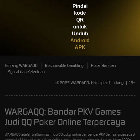
Pindai
kode
QR
untuk
Unduh
Android
APK
Tentang WARGAQQ
Responsible Gambling
Pusat Bantuan
Syarat dan Ketentuan
©2025 WARGAQQ. Hak cipta dilindungi | 18+
WARGAQQ: Bandar PKV Games
Judi QQ Poker Online Terpercaya
WARGAQQ adalah platform resmi judi QQ poker online dan bandar PKV Games terpercaya di
Indonesia. Menyediakan berbagai pilihan permainan kartu populer dengan sistem 100%