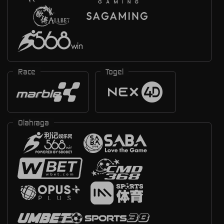
Race
Togel
Olahraga