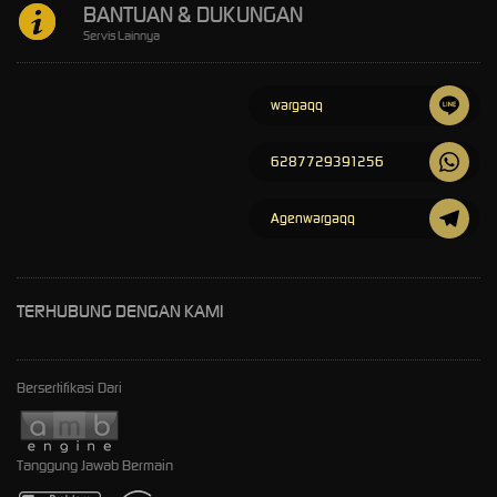
BANTUAN & DUKUNGAN
Servis Lainnya
wargaqq
6287729391256
Agenwargaqq
TERHUBUNG DENGAN KAMI
Bersertifikasi Dari
Tanggung Jawab Bermain