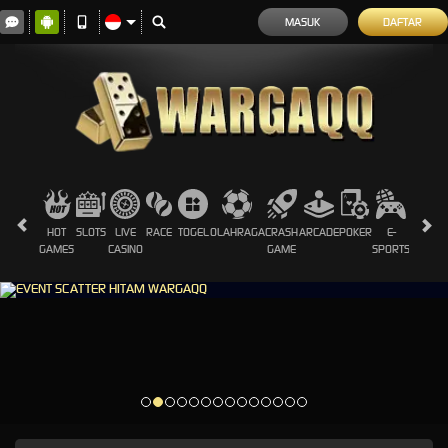
MASUK
DAFTAR
HOT
SLOTS
LIVE
RACE
TOGEL
OLAHRAGA
CRASH
ARCADE
POKER
E-
SABUN
GAMES
CASINO
GAME
SPORTS
AYAM