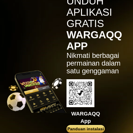
UNDUH
am****o
APLIKASI
IDR
698,960.00
Gates of Gatot Kaca 1000
GRATIS
mich****2
WARGAQQ
IDR
604,000.00
Frightening Frankie
APP
a****1
Nikmati berbagai
IDR
586,440.00
The Dog House Megaways
permainan dalam
satu genggaman
de****3
IDR
562,410.00
Starlight Princess™ 1000
am****o
IDR
505,470.00
Starlight Princess
WARGAQQ
hen****2
IDR
465,000.00
App
Gates of Pyroth
Panduan instalasi