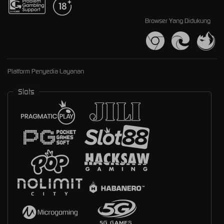
Browser Yang Didukung
Platform Penyedia Layanan
Slots