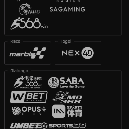
Race
Togel
Olahraga