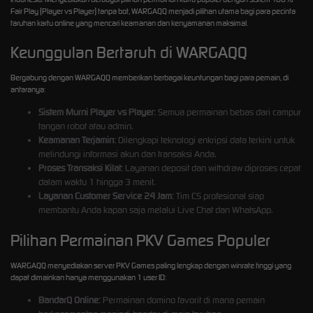
Fair Play (Player vs Player) tanpa bot, WARGAQQ menjadi pilihan utama bagi para pecinta
taruhan kartu online yang mencari keamanan dan kenyamanan maksimal.
Keunggulan Bertaruh di WARGAQQ
Bergabung dengan WARGAQQ memberikan berbagai keuntungan bagi para pemain, di
antaranya:
Sistem Murni Player vs Player:
Semua permainan bebas dari campur
tangan robot atau admin.
Keamanan Terjamin:
Dilengkapi teknologi enkripsi data terkini untuk
melindungi informasi akun dan transaksi Anda.
Proses Transaksi Kilat:
Layanan deposit dan withdraw diproses cepat
dalam waktu 1 hingga 3 menit.
Layanan Customer Service 24 Jam:
Tim CS profesional siap
membantu Anda kapan saja melalui Live Chat dan WhatsApp.
Pilihan Permainan PKV Games Populer
WARGAQQ menyediakan server PKV Games paling lengkap dengan winrate tinggi yang
dapat dimainkan hanya menggunakan 1 user ID:
BandarQ Online:
Permainan domino favorit di mana pemain