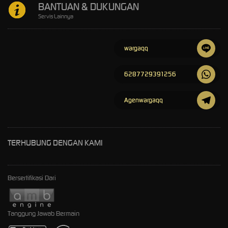
BANTUAN & DUKUNGAN
Servis Lainnya
wargaqq
6287729391256
Agenwargaqq
TERHUBUNG DENGAN KAMI
Bersertifikasi Dari
Tanggung Jawab Bermain