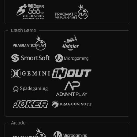
Crash Game
Arcade