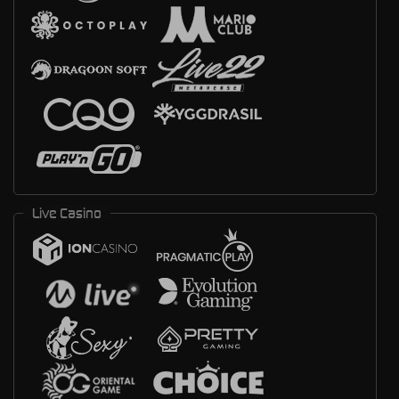
Live Casino