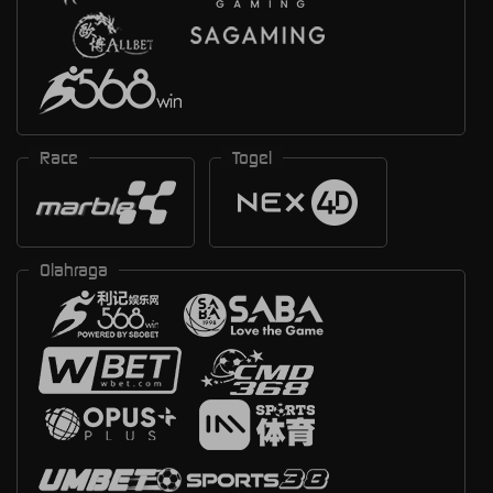
Race
Togel
Olahraga