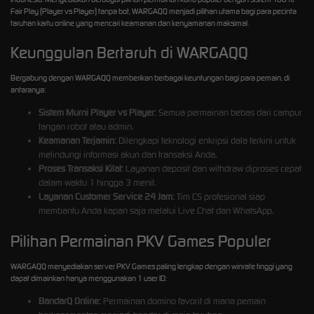
Fair Play (Player vs Player) tanpa bot, WARGAQQ menjadi pilihan utama bagi para pecinta
taruhan kartu online yang mencari keamanan dan kenyamanan maksimal.
Keunggulan Bertaruh di WARGAQQ
Bergabung dengan WARGAQQ memberikan berbagai keuntungan bagi para pemain, di
antaranya:
Sistem Murni Player vs Player:
Semua permainan bebas dari campur
tangan robot atau admin.
Keamanan Terjamin:
Dilengkapi teknologi enkripsi data terkini untuk
melindungi informasi akun dan transaksi Anda.
Proses Transaksi Kilat:
Layanan deposit dan withdraw diproses cepat
dalam waktu 1 hingga 3 menit.
Layanan Customer Service 24 Jam:
Tim CS profesional siap
membantu Anda kapan saja melalui Live Chat dan WhatsApp.
Pilihan Permainan PKV Games Populer
WARGAQQ menyediakan server PKV Games paling lengkap dengan winrate tinggi yang
dapat dimainkan hanya menggunakan 1 user ID:
BandarQ Online:
Permainan domino favorit di mana pemain