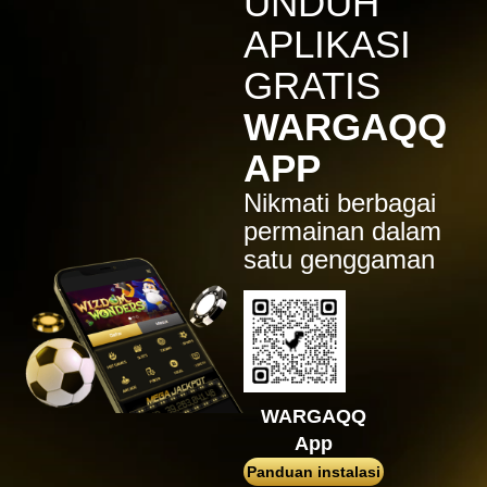
UNDUH
am****o
APLIKASI
IDR
698,960.00
Gates of Gatot Kaca 1000
GRATIS
mich****2
WARGAQQ
IDR
604,000.00
Frightening Frankie
APP
a****1
Nikmati berbagai
IDR
586,440.00
The Dog House Megaways
permainan dalam
satu genggaman
de****3
IDR
562,410.00
Starlight Princess™ 1000
am****o
IDR
505,470.00
Starlight Princess
WARGAQQ
hen****2
IDR
465,000.00
App
Gates of Pyroth
Panduan instalasi